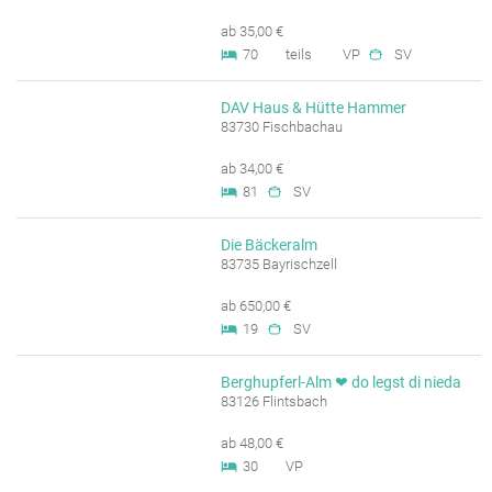
ab 35,00 €
70
teils
VP
SV
DAV Haus & Hütte Hammer
83730 Fischbachau
ab 34,00 €
81
SV
Die Bäckeralm
83735 Bayrischzell
ab 650,00 €
19
SV
Berghupferl-Alm ❤ do legst di nieda
83126 Flintsbach
ab 48,00 €
30
VP