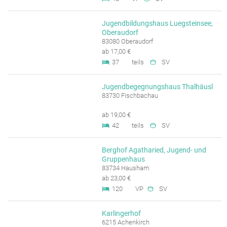
Jugendbildungshaus Luegsteinsee,
Oberaudorf
83080 Oberaudorf
ab 17,00 €
37
teils
SV
Jugendbegegnungshaus Thalhäusl
83730 Fischbachau
ab 19,00 €
42
teils
SV
Berghof Agatharied, Jugend- und
Gruppenhaus
83734 Hausham
ab 23,00 €
120
VP
SV
Karlingerhof
6215 Achenkirch