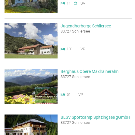
11
SV
Jugendherberge Schliersee
83727 Schliersee
101
VP
Berghaus Obere Maxlraineralm
83727 Schliersee
51
VP
BLSV Sportcamp Spitzingsee gGmbH
83727 Schliersee