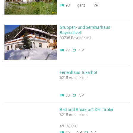
90
ganz
VP
Gruppen- und Seminarhaus
Bayrischzell
83735 Bayrischzell
22
SV
Ferienhaus Tuxerhof
6215 Achenkirch
30
SV
Bed and Breakfast Der Tiroler
6215 Achenkirch
ab 15,00 €
45
VP
SV