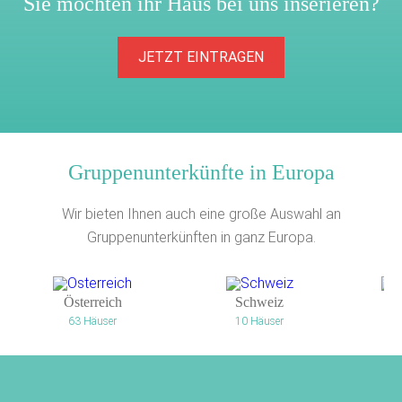
Sie möchten ihr Haus bei uns inserieren?
JETZT EINTRAGEN
Gruppenunterkünfte in Europa
Wir bieten Ihnen auch eine große Auswahl an
Gruppenunterkünften in ganz Europa.
Österreich
Schweiz
N
63 Häuser
10 Häuser