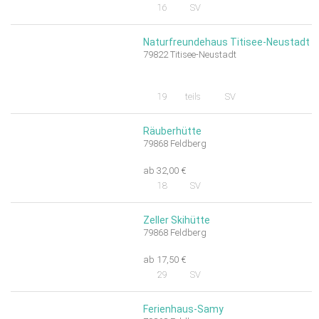
16
SV
Naturfreundehaus Titisee-Neustadt
79822 Titisee-Neustadt
19
teils
SV
Räuberhütte
79868 Feldberg
ab 32,00 €
18
SV
Zeller Skihütte
79868 Feldberg
ab 17,50 €
29
SV
Ferienhaus-Samy