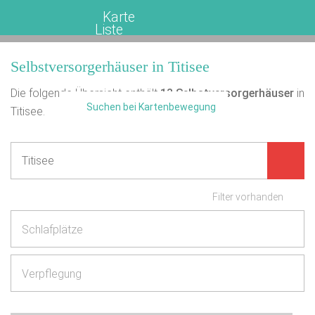
Karte
Liste
Selbstversorgerhäuser in Titisee
Die folgende Übersicht enthält
13
Selbstversorgerhäuser
in
Suchen bei Kartenbewegung
Titisee.
Filter vorhanden
Schlafplätze
Verpflegung