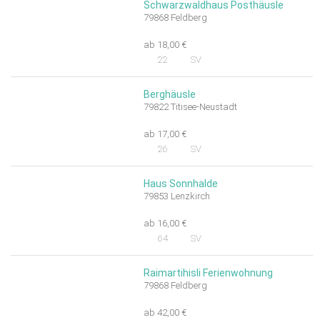
Schwarzwaldhaus Posthäusle
79868 Feldberg
ab 18,00 €
22
SV
Berghäusle
79822 Titisee-Neustadt
ab 17,00 €
26
SV
Haus Sonnhalde
79853 Lenzkirch
ab 16,00 €
64
SV
Raimartihisli Ferienwohnung
79868 Feldberg
ab 42,00 €