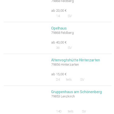
79868 Feldberg
ab 20,00 €
14
SV
Opelhaus
79868 Feldberg
ab 40,00 €
36
SV
Altenvogtshütte Hinterzarten
79856 Hinterzarten
ab 15,00 €
24
teils
SV
Gruppenhaus am Schönenberg
79853 Lenzkirch
140
teils
SV