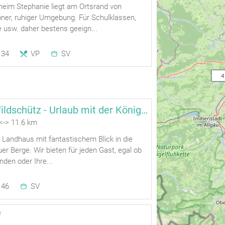
eim Stephanie liegt am Ortsrand von
öner, ruhiger Umgebung. Für Schulklassen,
 usw. daher bestens geeign...
34
VP
SV
    
Landhaus Wildschütz - Urlaub mit der Königscard
<-> 11.6 km
 Landhaus mit fantastischem Blick in die
uer Berge. Wir bieten für jeden Gast, egal ob
nden oder Ihre...
46
SV
f