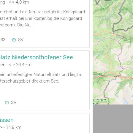
ng <-> 4.0 km
rnhof und ein familiär geführter Königscard-
ast erhält bei uns kostenlos die Königscard
d.com). Die Nu...
33
SV
latz Niedersonthofener See
fen <-> 20.4 km
 ein unbefestigter Naturzeltplatz und liegt in
tsschutzgebiet direkt am See.
SV
Füssen
-> 14.8 km