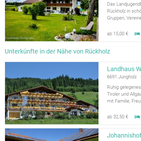
Das Landjugendh
Rückholz in sch
Gruppen, Vereine
ab 15,00 €
Unterkünfte in der Nähe von Rückholz
6691 Jungholz 
Ruhig gelegenes
Tiroler und Allgä
mit Familie, Freu
ab 32,50 €
Johannisho