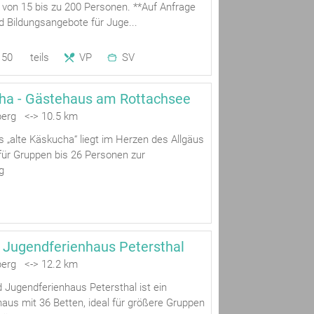
 von 15 bis zu 200 Personen. **Auf Anfrage
d Bildungsangebote für Juge...
50
teils
VP
SV
ha - Gästehaus am Rottachsee
berg <-> 10.5 km
 „alte Käskucha“ liegt im Herzen des Allgäus
 für Gruppen bis 26 Personen zur
g
 Jugendferienhaus Petersthal
berg <-> 12.2 km
 Jugendferienhaus Petersthal ist ein
aus mit 36 Betten, ideal für größere Gruppen