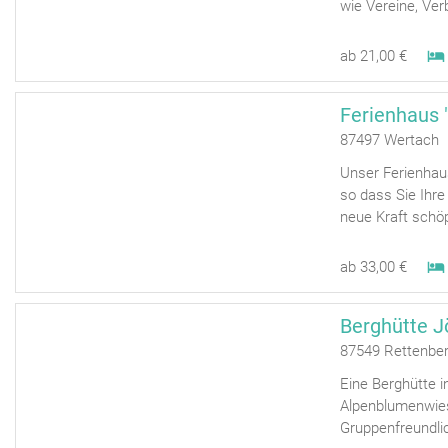
wie Vereine, Ver
ab 21,00 €
Ferienhaus 
87497 Wertach 
Unser Ferienhaus
so dass Sie Ihre
neue Kraft schöp
ab 33,00 €
Berghütte J
87549 Rettenbe
Eine Berghütte in
Alpenblumenwies
Gruppenfreundlic