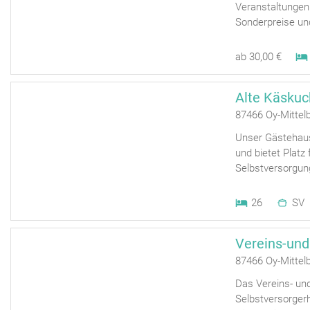
Veranstaltungen
Sonderpreise un
ab 30,00 €
Alte Käskuc
87466 Oy-Mittel
Unser Gästehaus
und bietet Platz
Selbstversorgun
26
SV
Vereins-und
87466 Oy-Mittel
Das Vereins- und
Selbstversorgerh