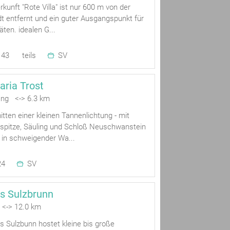
kunft "Rote Villa" ist nur 600 m von der
t entfernt und ein guter Ausgangspunkt für
täten. idealen G...
43
teils
SV
ria Trost
ng <-> 6.3 km
itten einer kleinen Tannenlichtung - mit
gspitze, Säuling und Schloß Neuschwanstein
 in schweigender Wa...
24
SV
s Sulzbrunn
 <-> 12.0 km
 Sulzbunn hostet kleine bis große