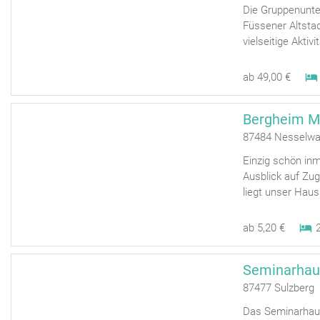
Die Gruppenunter
Füssener Altstad
vielseitige Aktivi
ab 49,00 €
Bergheim Ma
87484 Nesselwa
Einzig schön inm
Ausblick auf Zu
liegt unser Haus
ab 5,20 €
Seminarhau
87477 Sulzberg
Das Seminarhaus