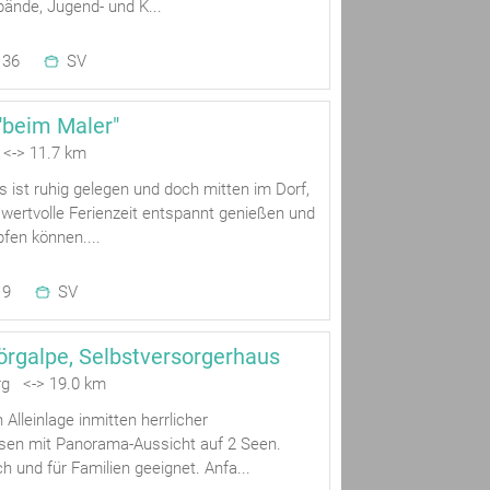
bände, Jugend- und K...
36
SV
"beim Maler"
<-> 11.7 km
 ist ruhig gelegen und doch mitten im Dorf,
 wertvolle Ferienzeit entspannt genießen und
fen können....
9
SV
örgalpe, Selbstversorgerhaus
rg <-> 19.0 km
 Alleinlage inmitten herrlicher
en mit Panorama-Aussicht auf 2 Seen.
h und für Familien geeignet. Anfa...