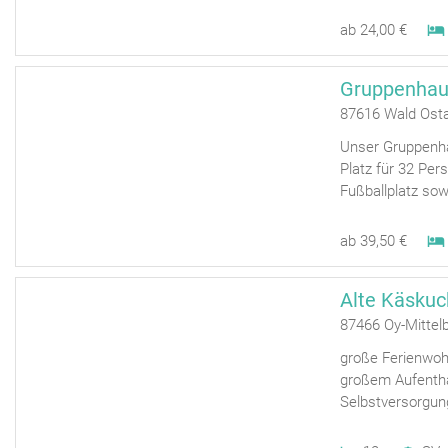
ab 24,00 €
Gruppenhaus
87616 Wald Osta
Unser Gruppenha
Platz für 32 Pe
Fußballplatz sowie
ab 39,50 €
Alte Käskuc
87466 Oy-Mittel
große Ferienwoh
großem Aufentha
Selbstversorgung