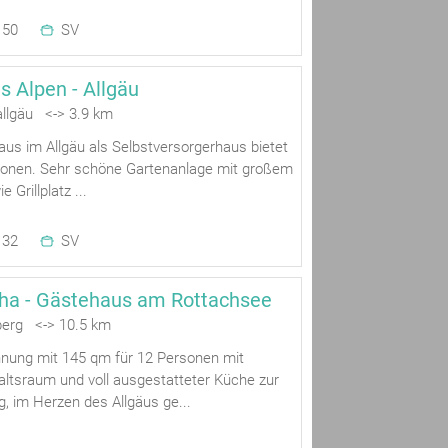
50
SV
 Alpen - Allgäu
llgäu <-> 3.9 km
us im Allgäu als Selbstversorgerhaus bietet
rsonen. Sehr schöne Gartenanlage mit großem
 Grillplatz ...
32
SV
ha - Gästehaus am Rottachsee
berg <-> 10.5 km
nung mit 145 qm für 12 Personen mit
ltsraum und voll ausgestatteter Küche zur
, im Herzen des Allgäus ge...