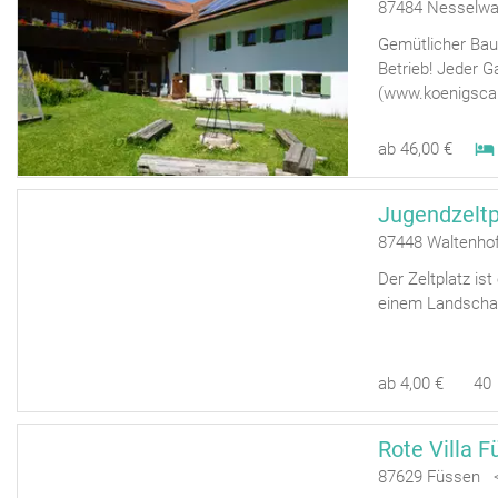
87484 Nesselwa
Gemütlicher Baue
Betrieb! Jeder G
(www.koenigscar
ab 46,00 €
Jugendzeltp
87448 Waltenho
Der Zeltplatz ist
einem Landschaf
ab 4,00 €
40
Rote Villa 
87629 Füssen <