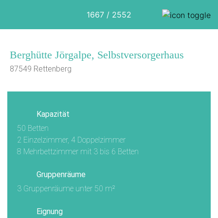
1667 / 2552
Berghütte Jörgalpe, Selbstversorgerhaus
87549 Rettenberg
Kapazität
50 Betten
2 Einzelzimmer, 4 Doppelzimmer
8 Mehrbettzimmer mit 3 bis 6 Betten
Gruppenräume
3 Gruppenräume unter 50 m²
Eignung