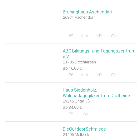
Brüninghaus Aschendorf
26871 Aschendorf
59
teils
VP
SV
ABC Bildungs- und Tagungszentrum
e.V.
21706 Drochtersen
ab 16,00 €
86
teils
VP
SV
Haus Siedenholz,
Waldpädagogikzentrum Ostheide
29345 Unterlüß
ab 34,00 €
29
SV
DieOutdoorSchmiede
21406 Melbeck