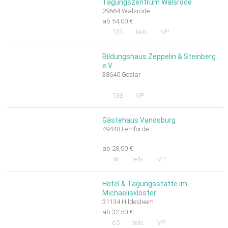
Tagungszentrum Walsrode
29664 Walsrode
ab 54,00 €
131
teils
VP
Bildungshaus Zeppelin & Steinberg
e.V.
38640 Goslar
133
VP
Gästehaus Vandsburg
49448 Lemförde
ab 28,00 €
46
teils
VP
Hotel & Tagungsstätte im
Michaeliskloster
31134 Hildesheim
ab 32,50 €
65
teils
VP