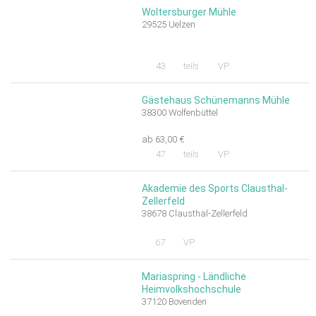
Woltersburger Mühle
29525 Uelzen
43
teils
VP
Gästehaus Schünemanns Mühle
38300 Wolfenbüttel
ab 63,00 €
47
teils
VP
Akademie des Sports Clausthal-
Zellerfeld
38678 Clausthal-Zellerfeld
67
VP
Mariaspring - Ländliche
Heimvolkshochschule
37120 Bovenden