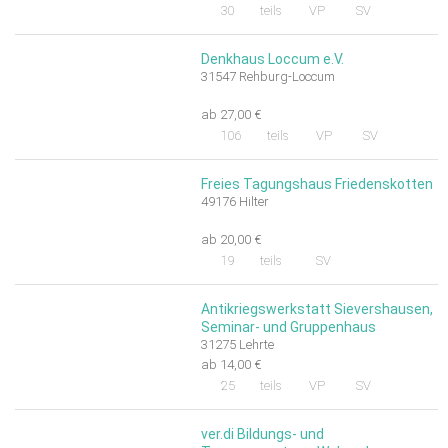
30
teils
VP
SV
Denkhaus Loccum e.V.
31547 Rehburg-Loccum
ab 27,00 €
106
teils
VP
SV
Freies Tagungshaus Friedenskotten
49176 Hilter
ab 20,00 €
19
teils
SV
Antikriegswerkstatt Sievershausen,
Seminar- und Gruppenhaus
31275 Lehrte
ab 14,00 €
25
teils
VP
SV
ver.di Bildungs- und