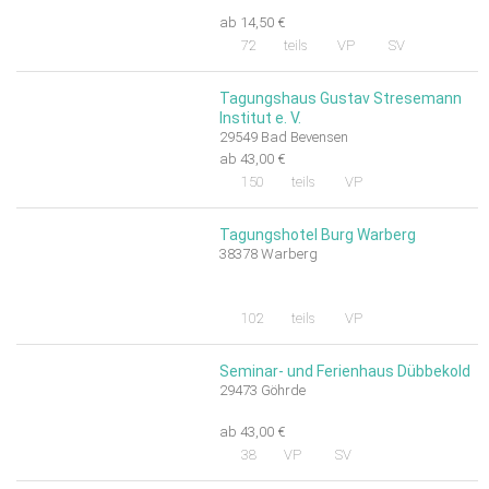
ab 14,50 €
72
teils
VP
SV
Tagungshaus Gustav Stresemann
Institut e. V.
29549 Bad Bevensen
ab 43,00 €
150
teils
VP
Tagungshotel Burg Warberg
38378 Warberg
102
teils
VP
Seminar- und Ferienhaus Dübbekold
29473 Göhrde
ab 43,00 €
38
VP
SV