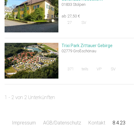
01833 Stolpen
ab 27,50 €
27
SV
Trixi Park Zittauer Gebirge
02779 Großschönau
371
teils
VP
SV
1 - 2 von 2 Unterkünften
Impressum
AGB/Datenschutz
Kontakt
8.4.23