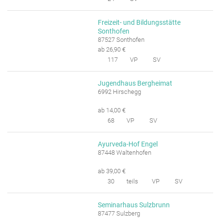
Freizeit- und Bildungsstätte
Sonthofen
87527 Sonthofen
ab 26,90 €
117
VP
SV
Jugendhaus Bergheimat
6992 Hirschegg
ab 14,00 €
68
VP
SV
Ayurveda-Hof Engel
87448 Waltenhofen
ab 39,00 €
30
teils
VP
SV
Seminarhaus Sulzbrunn
87477 Sulzberg