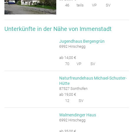
46
teils
VP
SV
Unterkünfte in der Nähe von Immenstadt
Jugendhaus Bergengrün
6992 Hirschegg
ab 14,00 €
70
VP
SV
Naturfreundehaus Michael-Schuster-
Hütte
87527 Sonthofen
ab 19,00 €
12
SV
Walmendinger Haus
6992 Hirschegg
ab 35,00 €