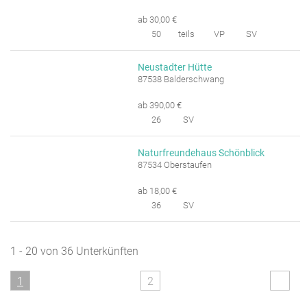
ab 30,00 €
50
teils
VP
SV
Neustadter Hütte
87538 Balderschwang
ab 390,00 €
26
SV
Naturfreundehaus Schönblick
87534 Oberstaufen
ab 18,00 €
36
SV
1 - 20 von 36 Unterkünften
1
2