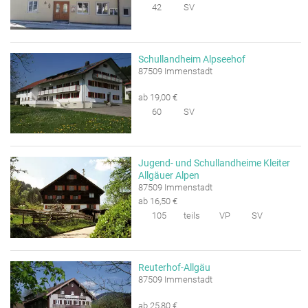
42
SV
Schullandheim Alpseehof
87509 Immenstadt
ab 19,00 €
60
SV
Jugend- und Schullandheime Kleiter
Allgäuer Alpen
87509 Immenstadt
ab 16,50 €
105
teils
VP
SV
Reuterhof-Allgäu
87509 Immenstadt
ab 25,80 €