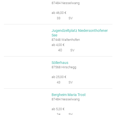
87484 Nesselwang
ab 46,00 €
33
SV
Jugendzeltplatz Niedersonthofener
See
87448 Waltenhofen
ab 4,00 €
40
SV
Söllerhaus
87568 Hirschegg
ab 25,00 €
43
SV
Bergheim Maria Trost
87484 Nesselwang
ab 5,20 €
24
SV