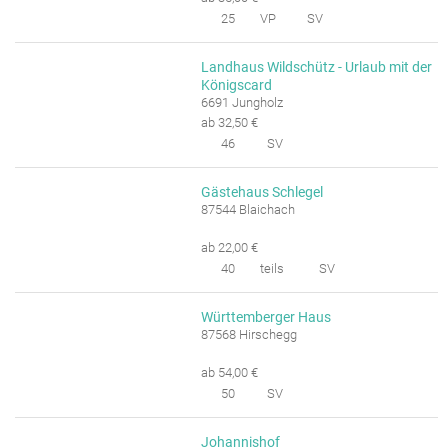
25
VP
SV
Landhaus Wildschütz - Urlaub mit der
Königscard
6691 Jungholz
ab 32,50 €
46
SV
Gästehaus Schlegel
87544 Blaichach
ab 22,00 €
40
teils
SV
Württemberger Haus
87568 Hirschegg
ab 54,00 €
50
SV
Johannishof