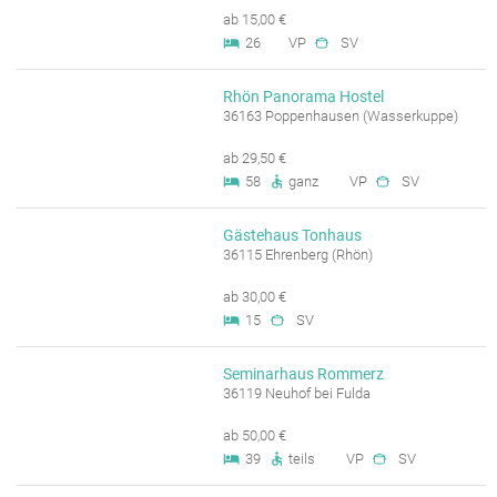
ab 15,00 €
26
VP
SV
Rhön Panorama Hostel
36163 Poppenhausen (Wasserkuppe)
ab 29,50 €
58
ganz
VP
SV
Gästehaus Tonhaus
36115 Ehrenberg (Rhön)
ab 30,00 €
15
SV
Seminarhaus Rommerz
36119 Neuhof bei Fulda
ab 50,00 €
39
teils
VP
SV