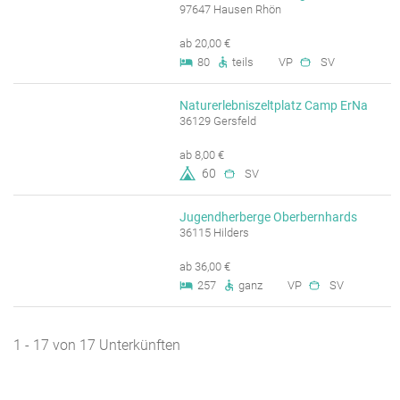
97647 Hausen Rhön
ab 20,00 €
80
teils
VP
SV
Naturerlebniszeltplatz Camp ErNa
36129 Gersfeld
ab 8,00 €
60
SV
Jugendherberge Oberbernhards
36115 Hilders
ab 36,00 €
257
ganz
VP
SV
1 - 17 von 17 Unterkünften