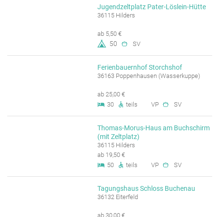
Jugendzeltplatz Pater-Löslein-Hütte
36115 Hilders
ab 5,50 €
50
SV
Ferienbauernhof Storchshof
36163 Poppenhausen (Wasserkuppe)
ab 25,00 €
30
teils
VP
SV
Thomas-Morus-Haus am Buchschirm
(mit Zeltplatz)
36115 Hilders
ab 19,50 €
50
teils
VP
SV
Tagungshaus Schloss Buchenau
36132 Eiterfeld
ab 30,00 €