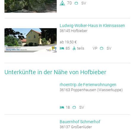
70
SV
Ludwig-Wolker-Haus in Kleinsassen
36145 Hofbieber
ab 19,50 €
85
teils
VP
SV
Unterkünfte in der Nähe von Hofbieber
rhoentrip.de Ferienwohnungen
36163 Poppenhausen (Wasserkuppe)
18
SV
Bauernhof Schmerhof
36137 Großenlüder