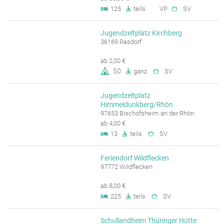
125
teils
VP
SV
Jugendzeltplatz Kirchberg
36169 Rasdorf
ab 2,00 €
50
ganz
SV
Jugendzeltplatz
Himmeldunkberg/Rhön
97653 Bischofsheim an der Rhön
ab 4,00 €
13
teils
SV
Feriendorf Wildflecken
97772 Wildflecken
ab 8,00 €
225
teils
SV
Schullandheim Thüringer Hütte