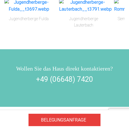
Jugendherberge Fulda
Jugendherberge
Semin
Lauterbach
Wollen Sie das Haus direkt kontaktieren?
+49 (06648) 7420
Impressum
AGB/Datenschutz
Kontakt
8.4.23
BELEGUNGSANFRAGE