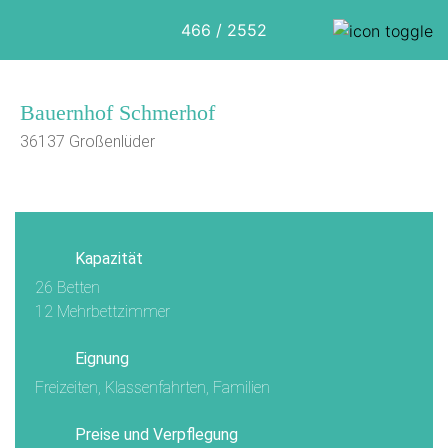
466 / 2552
Bauernhof Schmerhof
36137 Großenlüder
1/3
Kapazität
26 Betten
12 Mehrbettzimmer
Eignung
Freizeiten, Klassenfahrten, Familien
Preise und Verpflegung