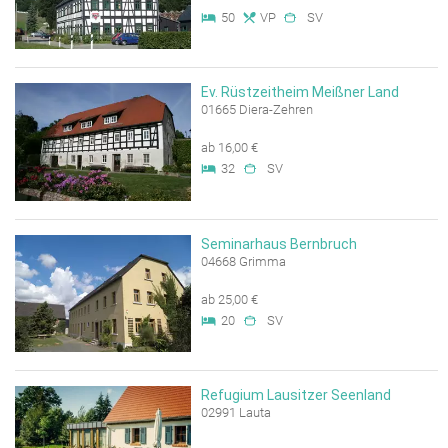
50
VP
SV
Ev. Rüstzeitheim Meißner Land
01665 Diera-Zehren
ab 16,00 €
32
SV
Seminarhaus Bernbruch
04668 Grimma
ab 25,00 €
20
SV
Refugium Lausitzer Seenland
02991 Lauta