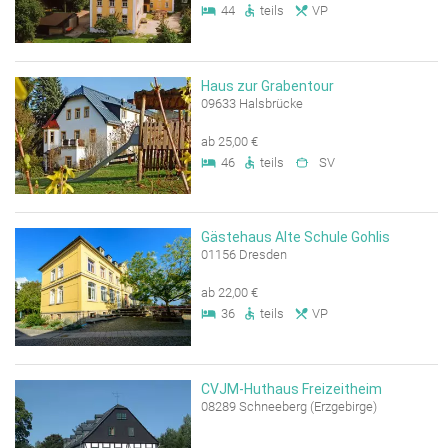
44
teils
VP
Haus zur Grabentour
09633 Halsbrücke
ab 25,00 €
46
teils
SV
Gästehaus Alte Schule Gohlis
01156 Dresden
ab 22,00 €
36
teils
VP
CVJM-Huthaus Freizeitheim
08289 Schneeberg (Erzgebirge)