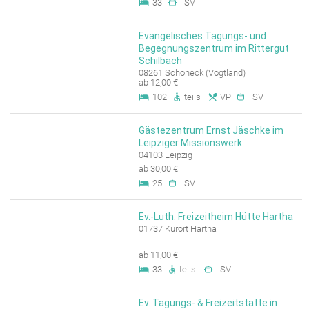
33
SV
Evangelisches Tagungs- und
Begegnungszentrum im Rittergut
Schilbach
08261 Schöneck (Vogtland)
ab 12,00 €
102
teils
VP
SV
Gästezentrum Ernst Jäschke im
Leipziger Missionswerk
04103 Leipzig
ab 30,00 €
25
SV
Ev.-Luth. Freizeitheim Hütte Hartha
01737 Kurort Hartha
ab 11,00 €
33
teils
SV
Ev. Tagungs- & Freizeitstätte in