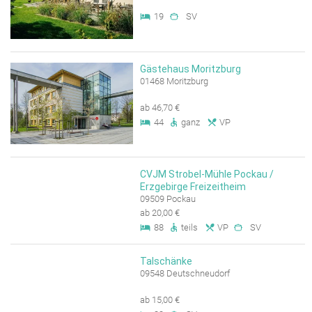
19
SV
Gästehaus Moritzburg
01468 Moritzburg
ab 46,70 €
44
ganz
VP
CVJM Strobel-Mühle Pockau /
Erzgebirge Freizeitheim
09509 Pockau
ab 20,00 €
88
teils
VP
SV
Talschänke
09548 Deutschneudorf
ab 15,00 €