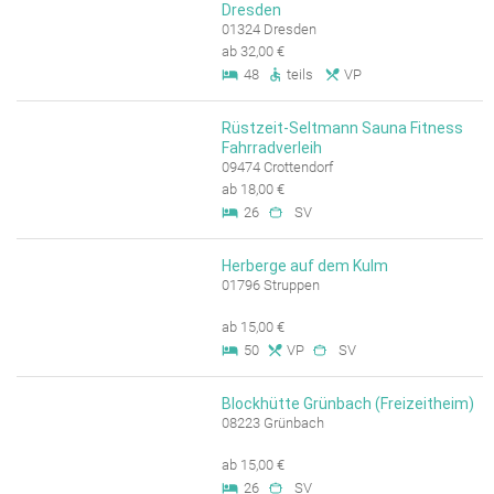
Dresden
01324 Dresden
ab 32,00 €
48
teils
VP
Rüstzeit-Seltmann Sauna Fitness
Fahrradverleih
09474 Crottendorf
ab 18,00 €
26
SV
Herberge auf dem Kulm
01796 Struppen
ab 15,00 €
50
VP
SV
Blockhütte Grünbach (Freizeitheim)
08223 Grünbach
ab 15,00 €
26
SV