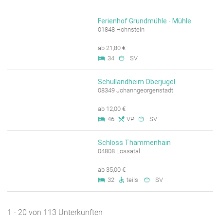
Ferienhof Grundmühle - Mühle
01848 Hohnstein
ab 21,80 €
34
SV
Schullandheim Oberjugel
08349 Johanngeorgenstadt
ab 12,00 €
46
VP
SV
Schloss Thammenhain
04808 Lossatal
ab 35,00 €
32
teils
SV
1 - 20 von 113 Unterkünften