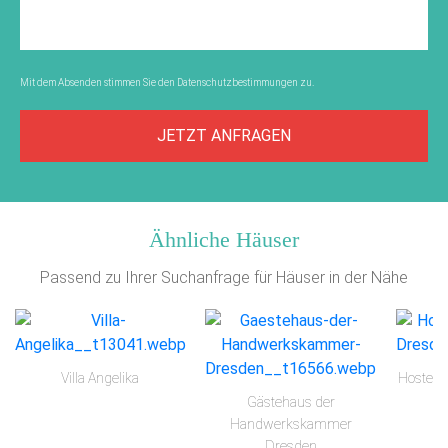
Mit dem Absenden stimmen Sie den
Datenschutzbestimmungen
zu.
JETZT ANFRAGEN
Ähnliche Häuser
Passend zu Ihrer Suchanfrage für Häuser in der Nähe
Villa Angelika
Hostel 
Gästehaus der
Handwerkskammer
Dresden