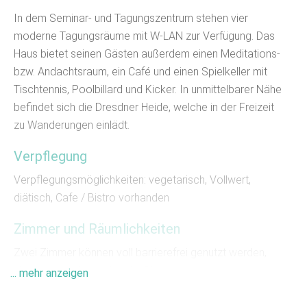
In dem Seminar- und Tagungszentrum stehen vier
moderne Tagungsräume mit W-LAN zur Verfügung. Das
Haus bietet seinen Gästen außerdem einen Meditations-
bzw. Andachtsraum, ein Café und einen Spielkeller mit
Tischtennis, Poolbillard und Kicker. In unmittelbarer Nähe
befindet sich die Dresdner Heide, welche in der Freizeit
zu Wanderungen einlädt.
Verpflegung
Verpflegungsmöglichkeiten: vegetarisch, Vollwert,
diätisch, Cafe / Bistro vorhanden
Zimmer und Räumlichkeiten
Zwei Zimmer können voll barrierefrei genutzt werden,
vier weitere eingeschränkt. Die neu gestalteten
... mehr anzeigen
Gästezimmer mit DU/WC für 48 Personen sind freundlich
und hell eingerichtet.