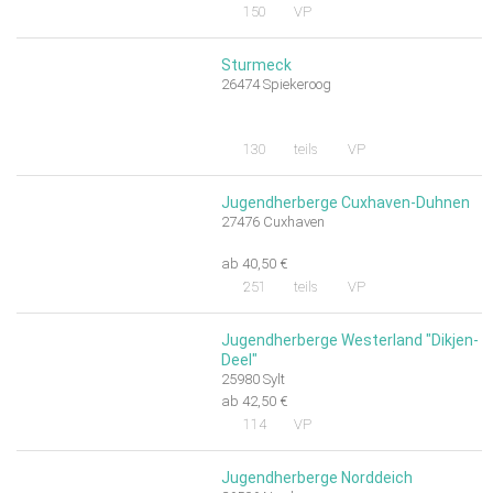
150
VP
Sturmeck
26474 Spiekeroog
130
teils
VP
Jugendherberge Cuxhaven-Duhnen
27476 Cuxhaven
ab 40,50 €
251
teils
VP
Jugendherberge Westerland "Dikjen-
Deel"
25980 Sylt
ab 42,50 €
114
VP
Jugendherberge Norddeich