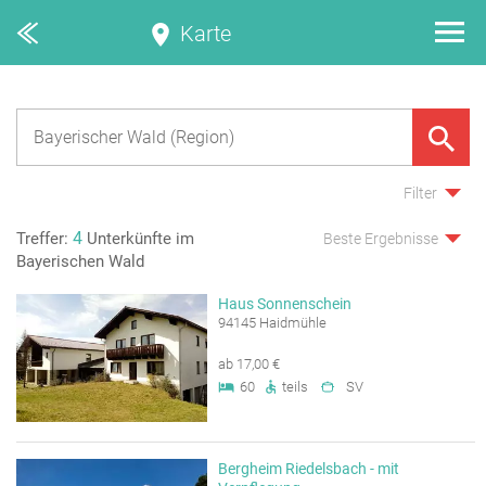
Karte
Filter
4
Treffer:
Unterkünfte im
Beste Ergebnisse
Bayerischen Wald
Haus Sonnenschein
94145 Haidmühle
ab 17,00 €
60
teils
SV
Bergheim Riedelsbach - mit