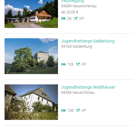
Verpflegung
94089 Neureichenau
ab 20,00 €
28
VP
Jugendherberge Saldenburg
94163 Saldenburg
133
VP
Jugendherberge Waldhäuser
94556 Neuschönau
136
VP