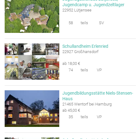
Jugendcamp u. Jugendzeltlager
22952 Lütjensee
58
teils
SV
Schullandheim Erlenried
22927 Großhansdorf
ab 18,00 €
74
teils
VP
Jugendbildungsstätte Niels-Stensen-
Haus
21465 Wentorf bei Hamburg
ab 45,00 €
35
teils
VP