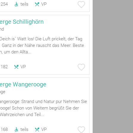
254
teils
VP
rge Schillighörn
nd
eich is´ Watt los! Die Luft prickelt, der Tag
. Ganz in der Nähe rauscht das Meer. Beste
 um den Allta...
182
VP
erge Wangerooge
oge
Wangerooge: Strand und Natur pur Nehmen Sie
ooge! Schon von Weitem begrüßt Sie der
Wahrzeichen und Teil...
168
teils
VP