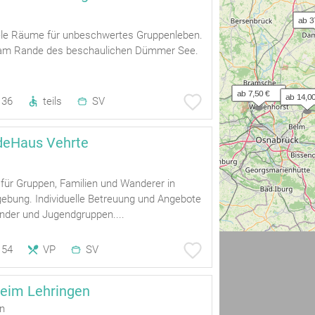
ab 3
viele Räume für unbeschwertes Gruppenleben.
e am Rande des beschaulichen Dümmer See.
ab 7,50 €
ab 14,00
36
teils
SV
deHaus Vehrte
für Gruppen, Familien und Wanderer in
ebung. Individuelle Betreuung und Angebote
inder und Jugendgruppen....
54
VP
SV
theim Lehringen
ln