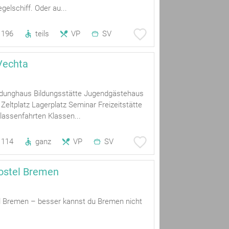
gelschiff. Oder au...
196
teils
VP
SV
Vechta
ldunghaus Bildungsstätte Jugendgästehaus
eltplatz Lagerplatz Seminar Freizeitstätte
lassenfahrten Klassen...
114
ganz
VP
SV
ostel Bremen
 Bremen – besser kannst du Bremen nicht