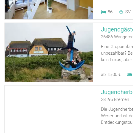
86
SV
Jugendgäst
26486 Wangero
Eine Gruppenfahr
unbezahlbar? Be
kein Luxus, aber
ab 15,00 €
28195 Bremen
Die Jugendherber
Weser und ist d
Entdeckungstour