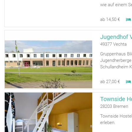
wie auf einem Se
ab 14,50 €
Jugendhof 
49377 Vechta
Gruppenhaus Bi
Jugendherberge Z
Schullandheim K
ab 27,00 €
Townside H
28203 Bremen
Townside Hostel
erleben.