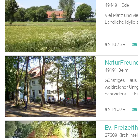
49448 Hüde
Viel Platz und 
Ländliche Idyll
ab 10,75 €
NaturFreun
49191 Belm
Günstiges Haus 
waldreicher Umg
besonders für K
ab 14,00 €
Ev. Freizei
27308 Kirchlinte