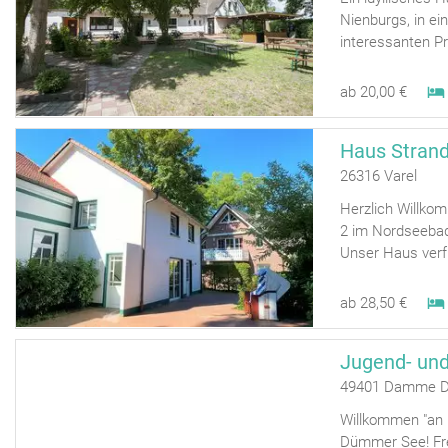
Nienburgs, in e
interessanten P
ab 20,00 €
Haus Stran
26316 Varel
Herzlich Willk
2 im Nordseeba
Unser Haus verfü
ab 28,50 €
49401 Damme 
Willkommen "an 
Dümmer See! Fre