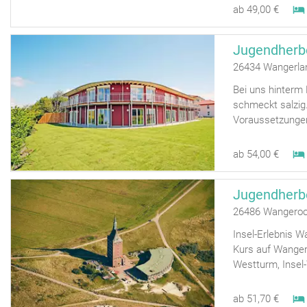
ab 49,00 €
Jugendherbe
26434 Wangerla
Bei uns hinterm D
schmeckt salzig
Voraussetzungen,
ab 54,00 €
Jugendherb
26486 Wangero
Insel-Erlebnis 
Kurs auf Wanger
Westturm, Insel-
ab 51,70 €