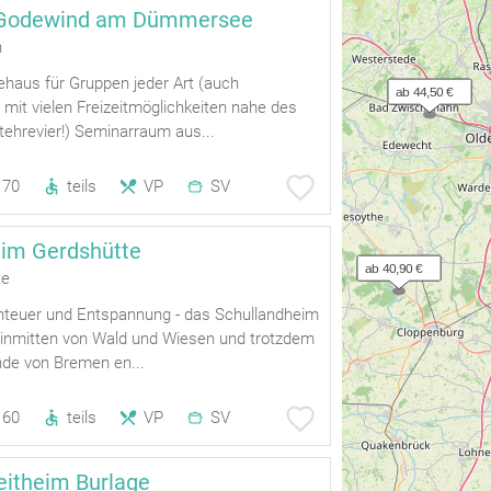
 Godewind am Dümmersee
h
ehaus für Gruppen jeder Art (auch
ab 44,50 €
 mit vielen Freizeitmöglichkeiten nahe des
hrevier!) Seminarraum aus...
70
teils
VP
SV
eim Gerdshütte
ab 40,90 €
te
enteuer und Entspannung - das Schullandheim
t inmitten von Wald und Wiesen und trotzdem
nde von Bremen en...
60
teils
VP
SV
itheim Burlage