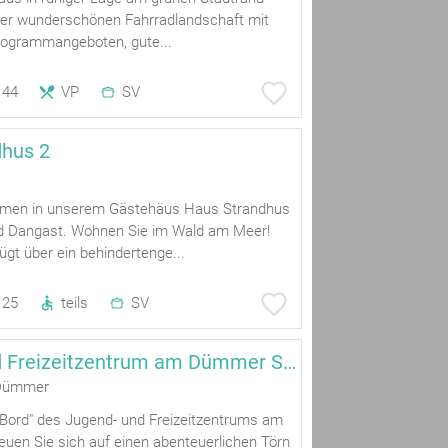
iner wunderschönen Fahrradlandschaft mit
rogrammangeboten, gute...
44
VP
SV
dhus 2
ommen in unserem Gästehäus Haus Strandhus
d Dangast. Wohnen Sie im Wald am Meer!
gt über ein behindertenge...
25
teils
SV
Jugend- und Freizeitzentrum am Dümmer See
Dümmer
Bord" des Jugend- und Freizeitzentrums am
uen Sie sich auf einen abenteuerlichen Törn