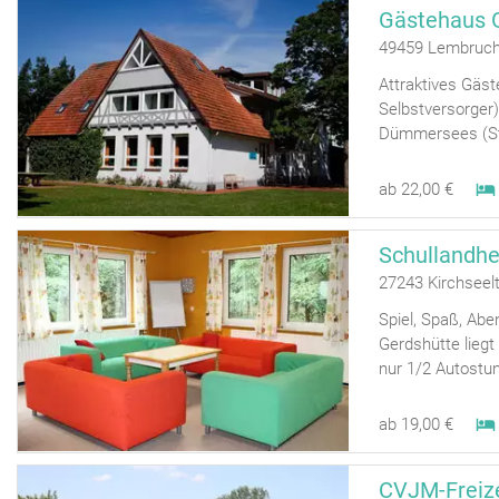
Gästehaus
49459 Lembruc
Attraktives Gäst
Selbstversorger)
Dümmersees (Ste
ab 22,00 €
Schullandh
27243 Kirchseel
Spiel, Spaß, Ab
Gerdshütte lieg
nur 1/2 Autostu
ab 19,00 €
CVJM-Freize