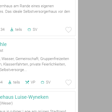
ernhaus am Rande eines eigenen
s. Das ideale Selbstversorgerhaus vor den
34
teils
SV
hle
st
, Wasser, Gemeinschaft, Gruppenfreizeiten
n, Klassenfahrten, private Feierlichkeiten,
 Selbstversorge...
44
teils
VP
SV
dehaus Luise-Wyneken
 (Weser)
Haus in ruhiger Lage am grünen Stadtrand