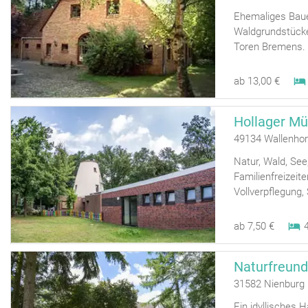
Ehemaliges Bau
Waldgrundstücke
Toren Bremens.
ab 13,00 €
Hollager Mü
49134 Wallenhor
Natur, Wald, See
Familienfreizeite
Vollverpflegung,
ab 7,50 €
Naturfreun
31582 Nienburg
Ein idyllisches 