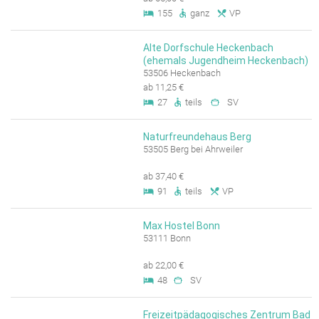
155
ganz
VP
Alte Dorfschule Heckenbach
(ehemals Jugendheim Heckenbach)
53506 Heckenbach
ab 11,25 €
27
teils
SV
Naturfreundehaus Berg
53505 Berg bei Ahrweiler
ab 37,40 €
91
teils
VP
Max Hostel Bonn
53111 Bonn
ab 22,00 €
48
SV
Freizeitpädagogisches Zentrum Bad