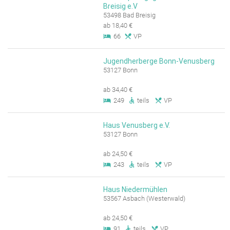
Breisig e.V
53498 Bad Breisig
ab 18,40 €
66
VP
Jugendherberge Bonn-Venusberg
53127 Bonn
ab 34,40 €
249
teils
VP
Haus Venusberg e.V.
53127 Bonn
ab 24,50 €
243
teils
VP
Haus Niedermühlen
53567 Asbach (Westerwald)
ab 24,50 €
91
teils
VP