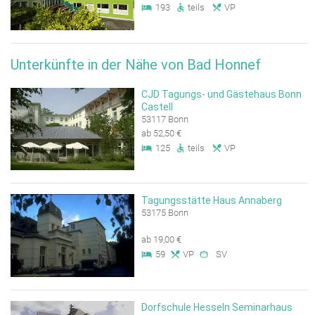
193
teils
VP
Unterkünfte in der Nähe von Bad Honnef
CJD Tagungs- und Gästehaus Bonn
Castell
53117 Bonn
ab 52,50 €
125
teils
VP
Tagungsstätte Haus Annaberg
53175 Bonn
ab 19,00 €
59
VP
SV
Dorfschule Hesseln Seminarhaus