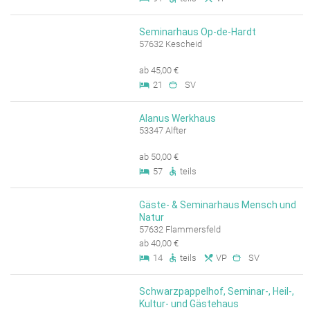
Seminarhaus Op-de-Hardt
57632 Kescheid
ab 45,00 €
21
SV
Alanus Werkhaus
53347 Alfter
ab 50,00 €
57
teils
Gäste- & Seminarhaus Mensch und
Natur
57632 Flammersfeld
ab 40,00 €
14
teils
VP
SV
Schwarzpappelhof, Seminar-, Heil-,
Kultur- und Gästehaus