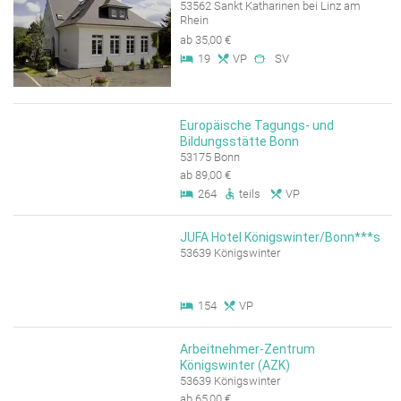
53562 Sankt Katharinen bei Linz am
Rhein
ab 35,00 €
19
VP
SV
Europäische Tagungs- und
Bildungsstätte Bonn
53175 Bonn
ab 89,00 €
264
teils
VP
JUFA Hotel Königswinter/Bonn***s
53639 Königswinter
154
VP
Arbeitnehmer-Zentrum
Königswinter (AZK)
53639 Königswinter
ab 65,00 €