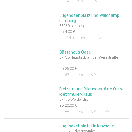
34
teils
SV
Jugendzeltplatz und Waldcamp
Lemberg
66969 Lemberg
ab 4,00 €
140
teils
SV
Gästehaus Oase
67435 Neustadt an der Weinstraße
ab 25,00 €
67
teils
VP
Freizeit- und Bildungsstätte Otto-
Riethmüller-Haus
67475 Weidenthal
ab 20,00 €
88
teils
VP
SV
Jugendzeltplatz Hirtenwiese
66996 Ludwigswinkel