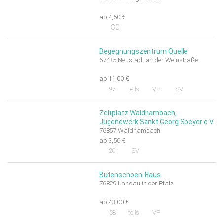
ab 4,50 €
80
Begegnungszentrum Quelle
67435 Neustadt an der Weinstraße
ab 11,00 €
97
teils
VP
SV
Zeltplatz Waldhambach,
Jugendwerk Sankt Georg Speyer e.V.
76857 Waldhambach
ab 3,50 €
20
SV
Butenschoen-Haus
76829 Landau in der Pfalz
ab 43,00 €
58
teils
VP