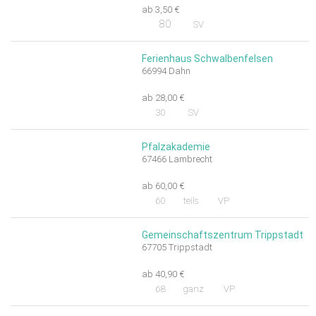
ab 3,50 €
80
SV
Ferienhaus Schwalbenfelsen
66994 Dahn
ab 28,00 €
30
SV
Pfalzakademie
67466 Lambrecht
ab 60,00 €
60
teils
VP
Gemeinschaftszentrum Trippstadt
67705 Trippstadt
ab 40,90 €
68
ganz
VP