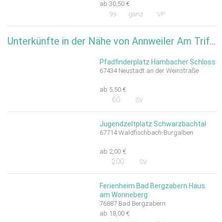
ab 30,50 €
99
ganz
VP
Unterkünfte in der Nähe von Annweiler Am Trifels
Pfadfinderplatz Hambacher Schloss
67434 Neustadt an der Weinstraße
ab 5,50 €
60
SV
Jugendzeltplatz Schwarzbachtal
67714 Waldfischbach-Burgalben
ab 2,00 €
200
SV
Ferienheim Bad Bergzabern Haus
am Wonneberg
76887 Bad Bergzabern
ab 18,00 €