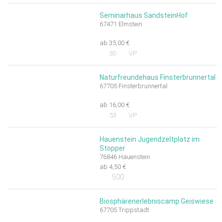
Seminarhaus SandsteinHof
67471 Elmstein
ab 35,00 €
30
VP
Naturfreundehaus Finsterbrunnertal
67705 Finsterbrunnertal
ab 16,00 €
53
VP
Hauenstein Jugendzeltplatz im
Stopper
76846 Hauenstein
ab 4,50 €
500
Biosphärenerlebniscamp Geiswiese
67705 Trippstadt