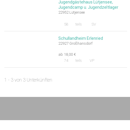
Jugendgästehaus Lütjensee,
Jugendcamp u. Jugendzeltlager
22952 Lütjensee
58
teils
SV
Schullandheim Erlenried
22927 Großhansdorf
ab 18,00 €
74
teils
VP
1 - 3 von 3 Unterkünften
Impressum
AGB/Datenschutz
Kontakt
8.4.23