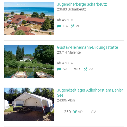
Jugendherberge Scharbeutz
23683 Scharbeutz
ab 45,50 €
187
VP
Gustav-Heinemann-Bildungsstätte
23714 Malente
ab 47,00 €
59
teils
VP
Jugendzeltlager Adlerhorst am Behler
See
24306 Plön
250
VP
SV