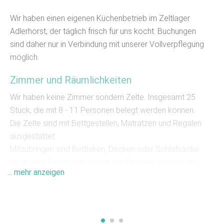
Wir haben einen eigenen Küchenbetrieb im Zeltlager
Adlerhorst, der täglich frisch für uns kocht. Buchungen
sind daher nur in Verbindung mit unserer Vollverpflegung
möglich.
Zimmer und Räumlichkeiten
Wir haben keine Zimmer sondern Zelte. Insgesamt 25
Stück, die mit 8 - 11 Personen belegt werden können.
Die Zelte sind mit Bettgestellen, Matratzen und Regalen
ausgestattet.
Mitzubringen sind Bettlaken, Decken oder Schlafsäcke.
Im großen Essenraum essen alle Gruppen gemeinsam,
... mehr anzeigen
er kann außerhalb der Essenszeiten für Aktivitäten
genutzt werden. Außerdem stehen 2 weitere Räume für
Gruppen zur Verfügung.