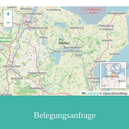
Nächte buchen.
+
In der Vor- und Nachsaison ist in der Woche (Montags -
−
Freitags) nur Selbstversorgung möglich.
Leaflet
|
© OpenStreetMap
Belegungsanfrage