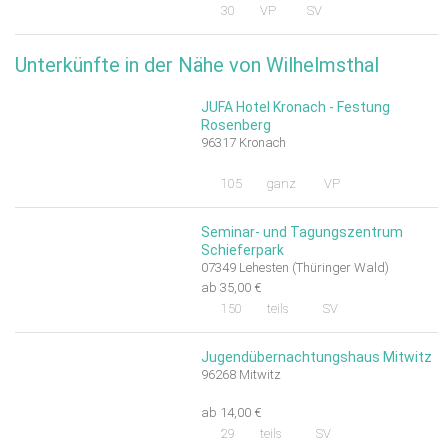
30
VP
SV
Unterkünfte in der Nähe von Wilhelmsthal
JUFA Hotel Kronach - Festung
Rosenberg
96317 Kronach
105
ganz
VP
Seminar- und Tagungszentrum
Schieferpark
07349 Lehesten (Thüringer Wald)
ab 35,00 €
150
teils
SV
Jugendübernachtungshaus Mitwitz
96268 Mitwitz
ab 14,00 €
29
teils
SV