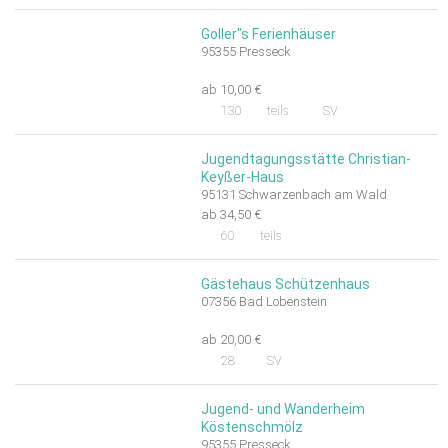
Goller"s Ferienhäuser
95355 Presseck
ab 10,00 €
130
teils
SV
Jugendtagungsstätte Christian-
Keyßer-Haus
95131 Schwarzenbach am Wald
ab 34,50 €
60
teils
Gästehaus Schützenhaus
07356 Bad Lobenstein
ab 20,00 €
28
SV
Jugend- und Wanderheim
Köstenschmölz
95355 Presseck