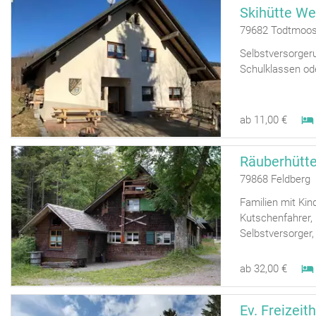
Skihütte We
79682 Todtmoos
Selbstversorgeru
Schulklassen o
ab 11,00 €
Räuberhütt
79868 Feldberg
Familien mit Kin
Kutschenfahrer, 
Selbstversorger, 
ab 32,00 €
Ev. Freizeit