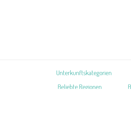
Unterkunftskategorien
Beliebte Regionen
B
Mittelfranken
W
Nordsee Niedersachsen
B
Ostwestfalen-Lippe
J
Kurhessisches Bergland
Z
Schwaben
S