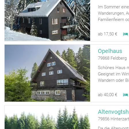
Im Sommer eine 
Wanderungen, Au
Familienfeiern o
ab 17,50 €
Opelhaus
79868 Feldberg
Schönes Haus mi
Geeignet im Win
Wandern oder Bik
ab 40,00 €
Altenvogtsh
79856 Hinterzar
Da die Altenvogt