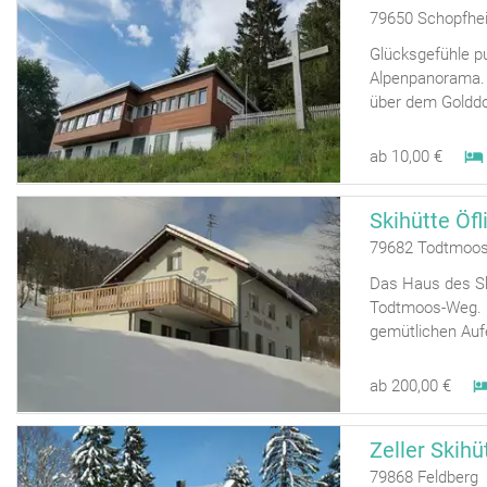
79650 Schopfhe
Glücksgefühle pu
Alpenpanorama. 
über dem Golddor
ab 10,00 €
Skihütte Öf
79682 Todtmoos
Das Haus des Skic
Todtmoos-Weg. M
gemütlichen Auf
ab 200,00 €
Zeller Skihü
79868 Feldberg