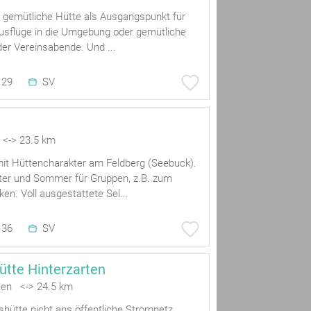
gemütliche Hütte als Ausgangspunkt für
sflüge in die Umgebung oder gemütliche
der Vereinsabende. Und ...
29
SV
 <-> 23.5 km
t Hüttencharakter am Feldberg (Seebuck).
ter und Sommer für Gruppen, z.B. zum
en. Voll ausgestattete Sel...
36
SV
ütte Hinterzarten
ten <-> 24.5 km
shütte nicht ans öffentliche Stromnetz