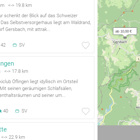
im <-> 19.8 km
r schenkt der Blick auf das Schweizer
Das Selbstversorgerhaus liegt am Waldrand,
f Gersbach, mit attrak...
ab 10,00 €
42
SV
lingen
 <-> 17.8 km
lub Öflingen liegt idyllisch im Ortsteil
it seinen geräumigen Schlafsälen,
enthaltsräumen und seiner um...
40
SV
tte
 <-> 22.9 km