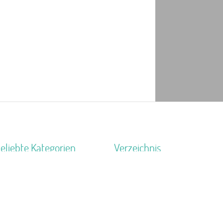
eliebte Kategorien
Verzeichnis
2 km
anderheim
Unterkünfte nach Region
ildungsstätte
Unterkünfte nach Bundesland
ugendherberge
Unterkünfte nach Kategorie
eltplatz / Zeltlager
Unterkünfte nach Stadt A-Z
chiffe / Seltenes
Unterkünfte nach Name A-Z