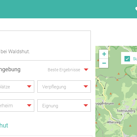
 bei Waldshut.
+
S
−
Umgebung
Beste Ergebnisse
lätze
Verpflegung
rheim
Eignung
hut