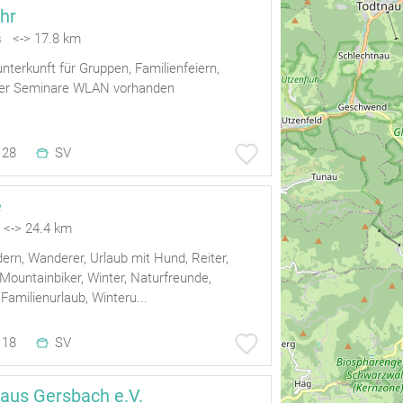
hr
 <-> 17.8 km
nterkunft für Gruppen, Familienfeiern,
der Seminare WLAN vorhanden
28
SV
e
 <-> 24.4 km
dern, Wanderer, Urlaub mit Hund, Reiter,
Mountainbiker, Winter, Naturfreunde,
Familienurlaub, Winteru...
18
SV
haus Gersbach e.V.