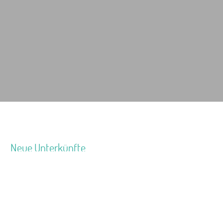
Neue Unterkünfte
Ferienhaus Jan
Leaflet
|
Map data ©
OpenStreetMap
Jugendhaus Waldmühle
Seminarhaus Zebra Kagel
Freizeithaus Peter Peters
Waldhotel Wasserfall (WW)