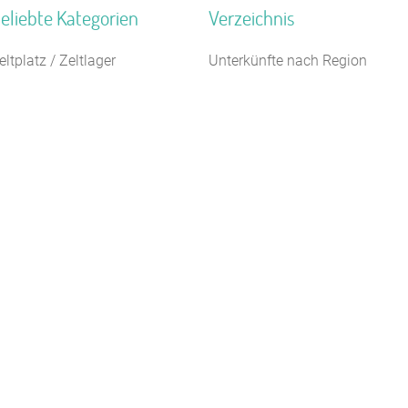
eliebte Kategorien
Verzeichnis
eltplatz / Zeltlager
Unterkünfte nach Region
ildungsstätte
Unterkünfte nach Bundesland
1 km
ampingplatz (Bungalow)
Unterkünfte nach Kategorie
aturfreundehaus
Unterkünfte nach Stadt A-Z
ugendherberge
Unterkünfte nach Name A-Z
amilienferienstätte
Unterkünfte im Ausland
ugendbildungsstätte
ugendwaldheim
egel- Surf u. Sportschule
eriendorf
Kontakt
AGB/Datenschutz
Impressum
8.4.23