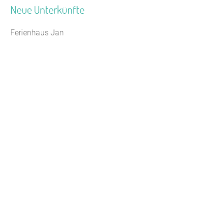
Neue Unterkünfte
Ferienhaus Jan
Jugendhaus Waldmühle
Leaflet
|
Map data ©
OpenStreetMap
Seminarhaus Zebra Kagel
Freizeithaus Peter Peters
Waldhotel Wasserfall (WW)
Gästehaus Maria Rast