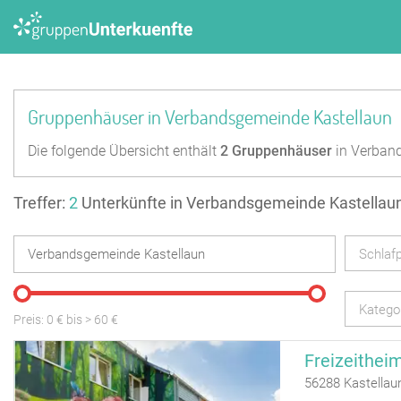
Gruppenhäuser in Verbandsgemeinde Kastellaun
Die folgende Übersicht enthält
2
Gruppenhäuser
in Verban
Treffer:
2
Unterkünfte in Verbandsgemeinde Kastellau
Schlafp
Katego
Preis:
0
€ bis
>
60
€
Freizeithei
56288 Kastellau