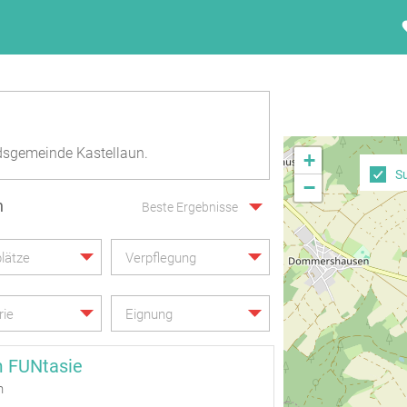
dsgemeinde Kastellaun.
+
S
−
n
Beste Ergebnisse
lätze
Verpflegung
rie
Eignung
m FUNtasie
n