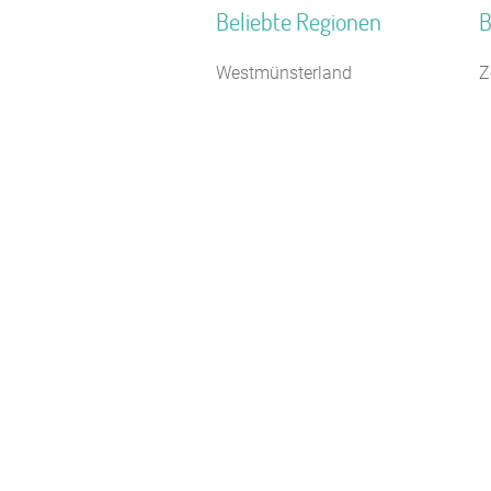
Beliebte Regionen
B
Westmünsterland
Z
Mecklenburgische Seenplatte
B
Monschauer Land
C
Bayerische Alpen
N
Nordhessen
J
Neckarland-Schwaben
F
Ostbayern
J
Bayerisch Schwaben
J
Nordseeinseln
S
Ostfriesland
F