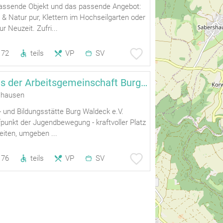
assende Objekt und das passende Angebot:
& Natur pur, Klettern im Hochseilgarten oder
r Neuzeit. Zufri...
72
teils
VP
SV
Tagungshaus der Arbeitsgemeinschaft Burg Waldeck
hausen
t- und Bildungsstätte Burg Waldeck e.V.
punkt der Jugendbewegung - kraftvoller Platz
beiten, umgeben ...
76
teils
VP
SV