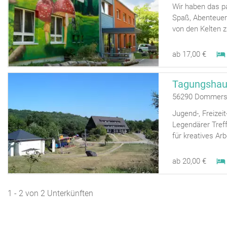
Wir haben das p
Spaß, Abenteuer 
von den Kelten zu
ab 17,00 €
56290 Dommers
Jugend-, Freizei
Legendärer Treff
für kreatives Ar
ab 20,00 €
1 - 2 von 2 Unterkünften