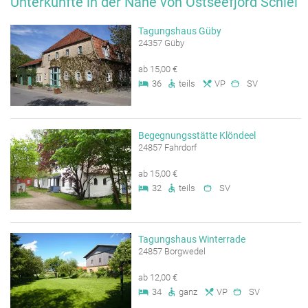
Unterkünfte in der Nähe von Ostseefjord Schlei
Tagungshaus Güby
24357 Güby
ab 15,00 €
36
teils
VP
SV
Begegnungsstätte Klöndeel
24857 Fahrdorf
ab 15,00 €
32
teils
SV
Tagungshaus Winterrade
24857 Borgwedel
ab 12,00 €
34
ganz
VP
SV