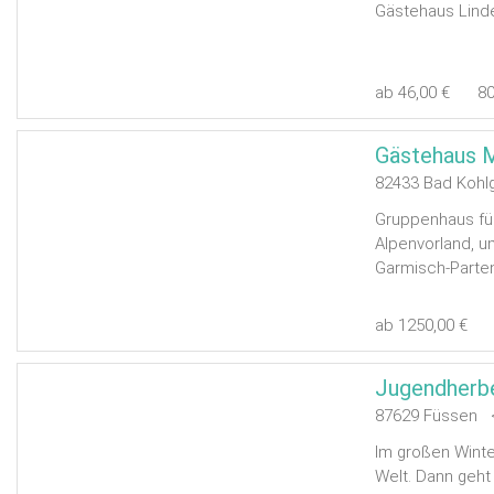
Gästehaus Linde
ab 46,00 €
8
Gästehaus M
82433 Bad Kohl
Gruppenhaus für
Alpenvorland, 
Garmisch-Parte
ab 1250,00 €
Jugendherb
87629 Füssen <
Im großen Winte
Welt. Dann geht