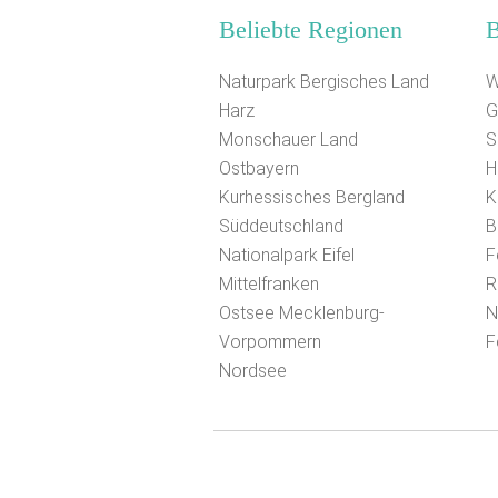
Beliebte Regionen
B
Naturpark Bergisches Land
W
Harz
G
Monschauer Land
S
Ostbayern
H
Kurhessisches Bergland
K
Süddeutschland
B
Nationalpark Eifel
F
Mittelfranken
R
Ostsee Mecklenburg-
N
Vorpommern
F
Nordsee