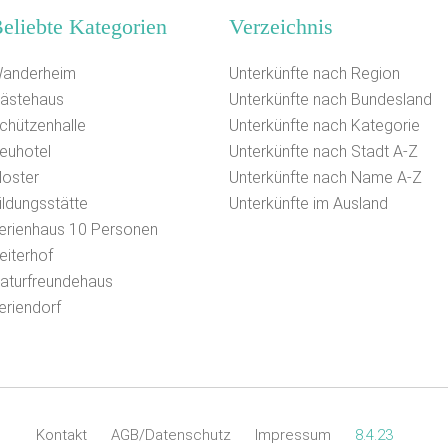
eliebte Kategorien
Verzeichnis
anderheim
Unterkünfte nach Region
ästehaus
Unterkünfte nach Bundesland
chützenhalle
Unterkünfte nach Kategorie
euhotel
Unterkünfte nach Stadt A-Z
loster
Unterkünfte nach Name A-Z
ildungsstätte
Unterkünfte im Ausland
erienhaus 10 Personen
eiterhof
aturfreundehaus
eriendorf
Kontakt
AGB/Datenschutz
Impressum
8.4.23