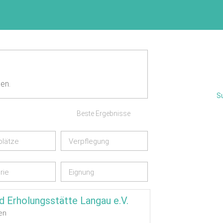
en.
S
Beste Ergebnisse
plätze
Verpflegung
rie
Eignung
d Erholungsstätte Langau e.V.
en