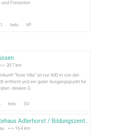
und Freizeiten
31
teils
VP
Füssen
-> 20.7 km
kunft "Rote Villa" ist nur 600 m von der
dt entfernt und ein guter Ausgangspunkt für
täten. idealen G...
3
teils
SV
Gruppengästehaus Adlerhorst / Bildungszentrum Schwangau
au <-> 16.4 km