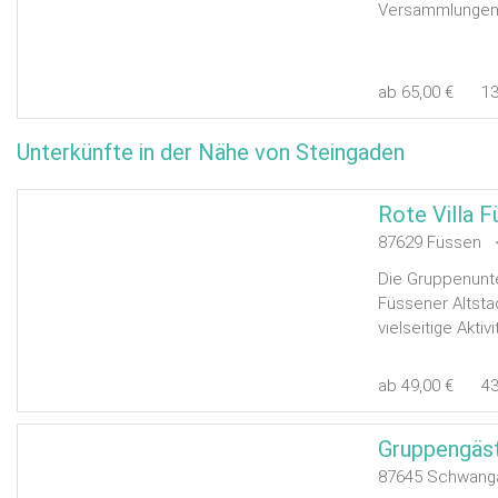
Versammlungen 
ab 65,00 €
1
Unterkünfte in der Nähe von Steingaden
Rote Villa 
87629 Füssen <
Die Gruppenunter
Füssener Altsta
vielseitige Aktivi
ab 49,00 €
4
87645 Schwang