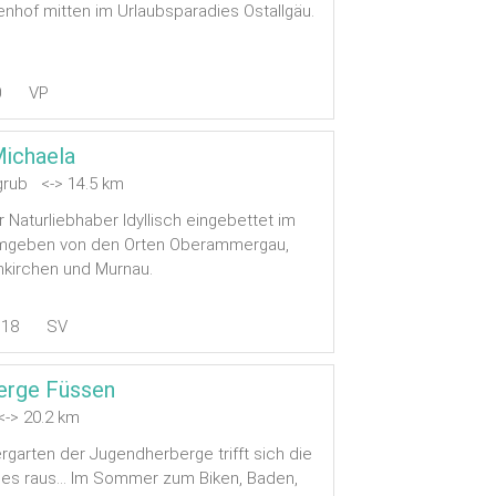
nhof mitten im Urlaubsparadies Ostallgäu.
0
VP
ichaela
grub <-> 14.5 km
 Naturliebhaber Idyllisch eingebettet im
umgeben von den Orten Oberammergau,
nkirchen und Murnau.
18
SV
erge Füssen
-> 20.2 km
rgarten der Jugendherberge trifft sich die
 es raus... Im Sommer zum Biken, Baden,