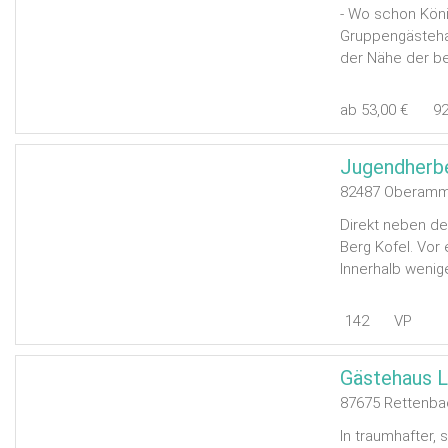
- Wo schon Köni
Gruppengästehau
der Nähe der b
ab 53,00 €
9
Jugendherb
82487 Oberamm
Direkt neben d
Berg Kofel. Vor
Innerhalb wenige
142
VP
Gästehaus L
87675 Rettenba
In traumhafter, 