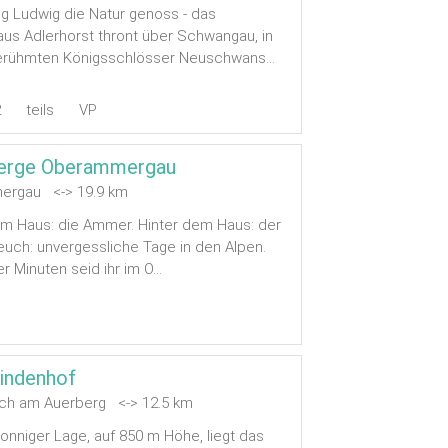
g Ludwig die Natur genoss - das
s Adlerhorst thront über Schwangau, in
erühmten Königsschlösser Neuschwans...
2
teils
VP
erge Oberammergau
ergau <-> 19.9 km
em Haus: die Ammer. Hinter dem Haus: der
 euch: unvergessliche Tage in den Alpen.
r Minuten seid ihr im O...
indenhof
ch am Auerberg <-> 12.5 km
sonniger Lage, auf 850 m Höhe, liegt das