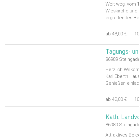
Weit weg, vom T
Wieskirche und 
ergreifendes Be
ab 48,00 €
1
86989 Steingad
Herzlich Willko
Karl Eberth Haus
Genießen einlad
ab 42,00 €
1
Kath. Landv
86989 Steingad
Attraktives Bel