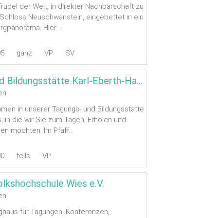
rubel der Welt, in direkter Nachbarschaft zu
Schloss Neuschwanstein, eingebettet in ein
rgpanorama. Hier ...
05
ganz
VP
SV
Tagungs- und Bildungsstätte Karl-Eberth-Haus
en
mmen in unserer Tagungs- und Bildungsstätte
, in die wir Sie zum Tagen, Erholen und
en möchten. Im Pfaff...
00
teils
VP
olkshochschule Wies e.V.
en
eghaus für Tagungen, Konferenzen,