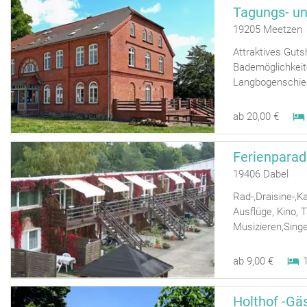
Tagungs- u
19205 Meetzen
Attraktives Gut
Bademöglichkeit
Langbogenschieß
ab 20,00 €
Ferienparad
19406 Dabel
Rad-,Draisine-,K
Ausflüge, Kino, T
Musizieren,Singe
ab 9,00 €