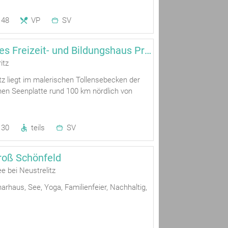
48
VP
SV
Evangelisches Freizeit- und Bildungshaus Prillwitz
itz
tz liegt im malerischen Tollensebecken der
en Seenplatte rund 100 km nördlich von
30
teils
SV
roß Schönfeld
e bei Neustrelitz
rhaus, See, Yoga, Familienfeier, Nachhaltig,