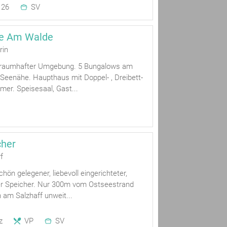
26
SV
ge Am Walde
rin
 traumhafter Umgebung. 5 Bungalows am
Seenähe. Haupthaus mit Doppel- , Dreibett-
mer. Speisesaal, Gast...
cher
f
hön gelegener, liebevoll eingerichteter,
lter Speicher. Nur 300m vom Ostseestrand
n am Salzhaff unweit...
z
VP
SV