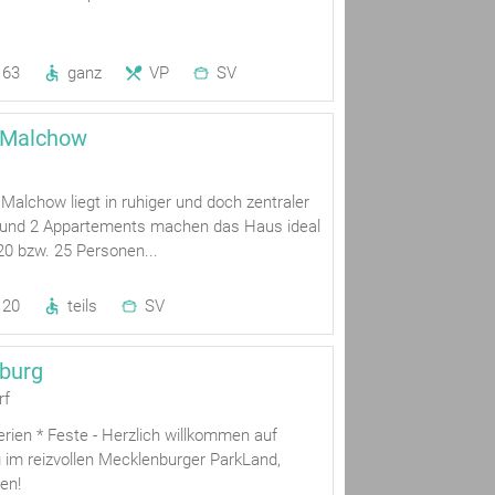
63
ganz
VP
SV
 Malchow
alchow liegt in ruhiger und doch zentraler
 und 2 Appartements machen das Haus ideal
20 bzw. 25 Personen...
20
teils
SV
burg
rf
erien * Feste - Herzlich willkommen auf
 im reizvollen Mecklenburger ParkLand,
en!