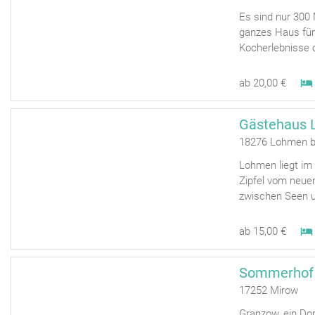
Es sind nur 300
ganzes Haus für
Kocherlebnisse 
ab 20,00 €
Gästehaus
18276 Lohmen b
Lohmen liegt im
Zipfel vom neuen
zwischen Seen un
ab 15,00 €
Sommerhof
17252 Mirow
Granzow, ein Dor