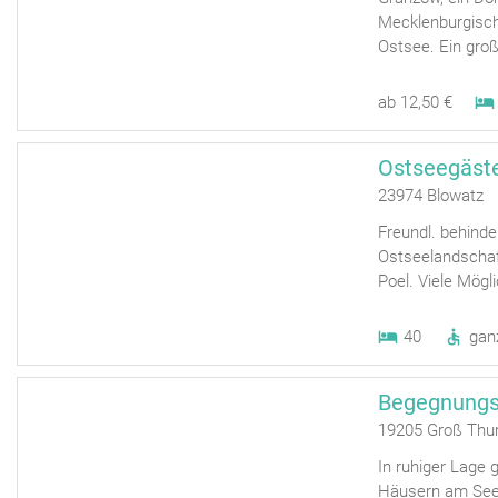
Mecklenburgisch
Ostsee. Ein groß
ab 12,50 €
Ostseegäst
23974 Blowatz
Freundl. behind
Ostseelandschaf
Poel. Viele Mögli
40
gan
Begegnungs
19205 Groß Thu
In ruhiger Lage
Häusern am See