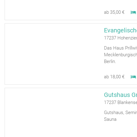
ab 35,00 €
17237 Hohenzier
Das Haus Prillwi
Mecklenburgisch
Berlin.
ab 18,00 €
Gutshaus G
17237 Blankense
Gutshaus, Semina
Sauna