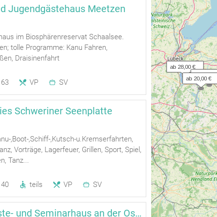
nd Jugendgästehaus Meetzen
shaus im Biosphärenreservat Schaalsee.
en; tolle Programme: Kanu Fahren,
en, Draisinenfahrt
ab 28,00 €
ab 20,00
ab 20,00 €
63
VP
SV
ies Schweriner Seenplatte
anu-,Boot-,Schiff-,Kutsch-u.Kremserfahrten,
anz, Vorträge, Lagerfeuer, Grillen, Sport, Spiel,
n, Tanz...
140
teils
VP
SV
Holthof -Gäste- und Seminarhaus an der Ostsee