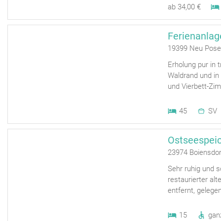
ab 34,00 €
Ferienanla
19399 Neu Pose
Erholung pur in
Waldrand und in 
und Vierbett-Zim
45
SV
Ostseespei
23974 Boiensdor
Sehr ruhig und sc
restaurierter a
entfernt, gelege
15
gan