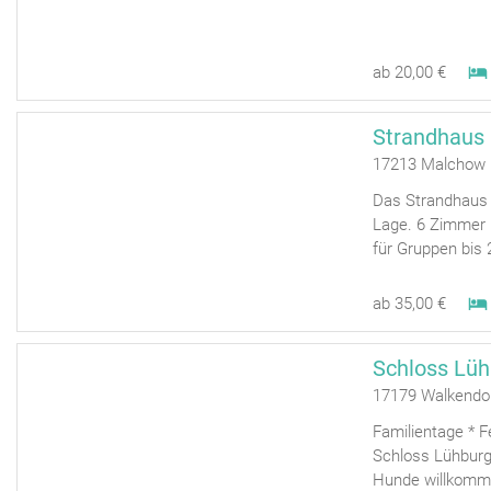
ab 20,00 €
Strandhaus
17213 Malchow
Das Strandhaus M
Lage. 6 Zimmer
für Gruppen bis 
ab 35,00 €
Schloss Lüh
17179 Walkendo
Familientage * F
Schloss Lühburg
Hunde willkomm