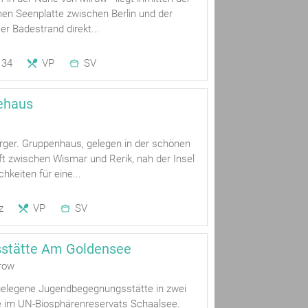
en Seenplatte zwischen Berlin und der
er Badestrand direkt...
34
VP
SV
ehaus
erger. Gruppenhaus, gelegen in der schönen
t zwischen Wismar und Rerik, nah der Insel
chkeiten für eine...
z
VP
SV
stätte Am Goldensee
row
 gelegene Jugendbegegnungsstätte in zwei
 im UN-Biosphärenreservats Schaalsee.