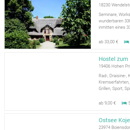
18230 Wendelst
Seminare, Works
wunderbaren 330
inmitten eines 3
ab 33,00 €
Hostel zum
19406 Hohen Pri
Rad-, Draisine-, 
Kremserfahrten, 
Grillen, Sport, Sp
ab 9,00 €
Ostsee Koje
23974 Boiensdor