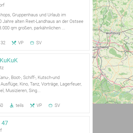
orf
hops, Gruppenhaus und Urlaub im
 Jahre alten Reet-Landhaus an der Ostsee
3.000 qm großen, parkähnlichen ...
32
VP
SV
 KuKuK
tz
Kanu-, Boot-, Schiff-, Kutsch-und
Ausflüge, Kino, Tanz, Vorträge, Lagerfeuer,
iel, Musizieren, Sing...
50
teils
VP
SV
 47
f