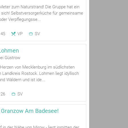
 Meter zum Naturstrand! Die Gruppe hat ein
 sich! Selbstversorgerküche für gemeinsame
oder Verpflegungsse...
45
VP
SV
 Lohmen
ei Güstrow
 Herzen von Mecklenburg im südlichsten
 Landkreis Rostock. Lohmen liegt idyllisch
d Wäldern und ist ide...
26
SV
 Granzow Am Badesee!
f in der Nähe von Mirow - liegt inmitten der