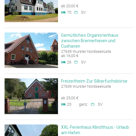
ab 20,00 €
70
SV
Gemütliches Organistenhaus
zwischen Bremerhaven und
Cuxhaven
27639 Wurster Nordseeküste
ab 16,00 €
26
SV
Freizeitheim Zur Silberfuchsbörse
27639 Wurster Nordseeküste
ab 25,00 €
25
ganz
SV
XXL-Ferienhaus Klindthuus - Urlaub
am Hafen