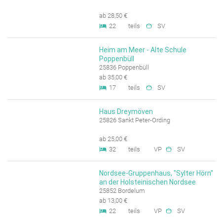
ab 28,50 €
22
teils
SV
Heim am Meer - Alte Schule
Poppenbüll
25836 Poppenbüll
ab 35,00 €
17
teils
SV
Haus Dreymöven
25826 Sankt Peter-Ording
ab 25,00 €
32
teils
VP
SV
Nordsee-Gruppenhaus, "Sylter Hörn"
an der Holsteinischen Nordsee
25852 Bordelum
ab 13,00 €
22
teils
VP
SV