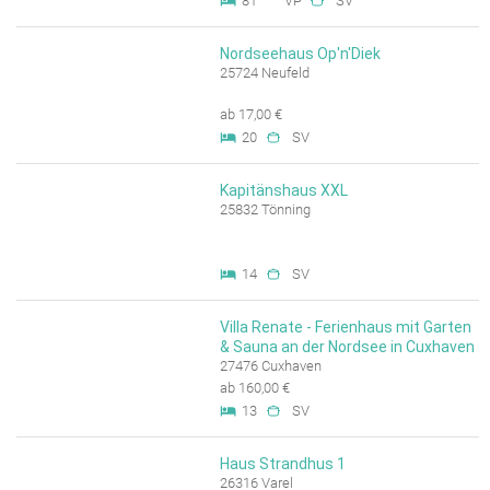
81
VP
SV
Nordseehaus Op'n'Diek
25724 Neufeld
ab 17,00 €
20
SV
Kapitänshaus XXL
25832 Tönning
14
SV
Villa Renate - Ferienhaus mit Garten
& Sauna an der Nordsee in Cuxhaven
27476 Cuxhaven
ab 160,00 €
13
SV
Haus Strandhus 1
26316 Varel