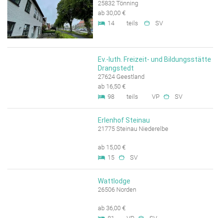
25832 Tönning
ab 30,00 €
14
teils
SV
Ev.-luth. Freizeit- und Bildungsstätte
Drangstedt
27624 Geestland
ab 16,50 €
98
teils
VP
SV
Erlenhof Steinau
21775 Steinau Niederelbe
ab 15,00 €
15
SV
Wattlodge
26506 Norden
ab 36,00 €