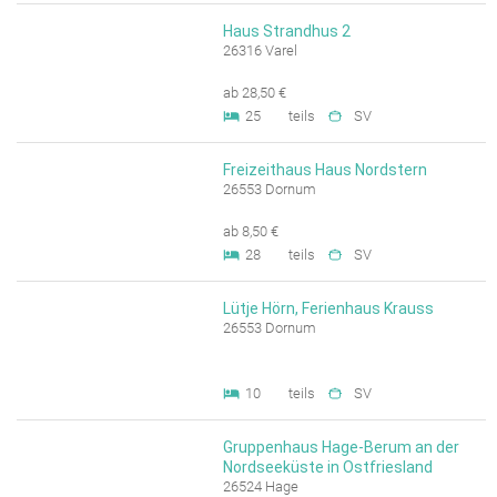
Haus Strandhus 2
26316 Varel
ab 28,50 €
25
teils
SV
Freizeithaus Haus Nordstern
26553 Dornum
ab 8,50 €
28
teils
SV
Lütje Hörn, Ferienhaus Krauss
26553 Dornum
10
teils
SV
Gruppenhaus Hage-Berum an der
Nordseeküste in Ostfriesland
26524 Hage