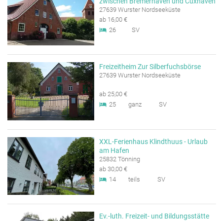
zwischen Bremerhaven und Cuxhaven
27639 Wurster Nordseeküste
ab 16,00 €
26
SV
Freizeitheim Zur Silberfuchsbörse
27639 Wurster Nordseeküste
ab 25,00 €
25
ganz
SV
XXL-Ferienhaus Klindthuus - Urlaub
am Hafen
25832 Tönning
ab 30,00 €
14
teils
SV
Ev.-luth. Freizeit- und Bildungsstätte