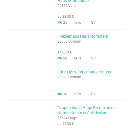
Haus Strandhus 2
26316 Varel
ab 28,50 €
25
teils
SV
Freizeithaus Haus Nordstern
26553 Dornum
ab 8,50 €
28
teils
SV
Lütje Hörn, Ferienhaus Krauss
26553 Dornum
10
teils
SV
Gruppenhaus Hage-Berum an der
Nordseeküste in Ostfriesland
26524 Hage
ab 15,00 €