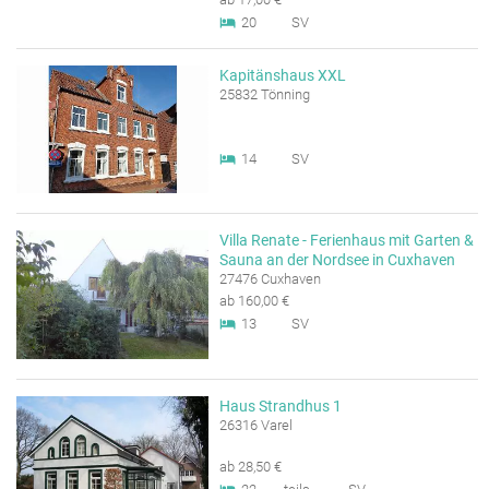
20
SV
Kapitänshaus XXL
25832 Tönning
14
SV
Villa Renate - Ferienhaus mit Garten &
Sauna an der Nordsee in Cuxhaven
27476 Cuxhaven
ab 160,00 €
13
SV
Haus Strandhus 1
26316 Varel
ab 28,50 €