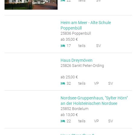
22
teils
SV
Heim am Meer - Alte Schule
Poppenbüll
25836 Poppenbüll
ab 35,00 €
17
teils
SV
Haus Dreymöven
25826 Sankt Peter-Ording
ab 25,00 €
32
teils
VP
SV
Nordsee-Gruppenhaus, "Sylter Hörn"
an der Holsteinischen Nordsee
25852 Bordelum
ab 13,00 €
22
teils
VP
SV