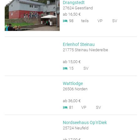
Drangstedt
27624 Geestland
ab 16,50 €
98
teils
VP
SV
Erlenhof Steinau
21775 Steinau Niederelbe
ab 15,00 €
15
SV
Wattlodge
26506 Norden
ab 36,00 €
81
VP
SV
Nordseehaus Op'n'Diek
25724 Neufeld
ab 17,00 €