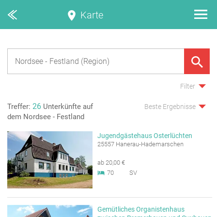
Karte
Filter
26
Treffer:
Unterkünfte auf
Beste Ergebnisse
dem Nordsee - Festland
Jugendgästehaus Osterlüchten
25557 Hanerau-Hademarschen
ab 20,00 €
70
SV
Gemütliches Organistenhaus