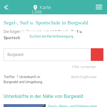
Karte
Liste
Segel-, Surf u. Sportschule in Burgwald
Die folgende Übersicht enthält
1
Segel-, Surf u.
Suchen bei Kartenbewegung
Sportschule
in Burgwald.
Filter vorhanden
1
Treffer:
Unterkunft in
Beste Ergebnisse
Burgwald und Umgebung
Unterkünfte in der Nähe von Burgwald
Sport-, Natur- und Erlebniscamp