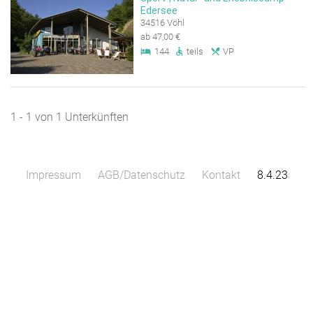
Edersee
34516 Vöhl
ab 47,00 €
144
teils
VP
1 - 1 von 1 Unterkünften
Impressum
AGB/Datenschutz
Kontakt
8.4.23
Leaflet