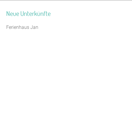
Neue Unterkünfte
Ferienhaus Jan
Jugendhaus Waldmühle
Leaflet
|
Map data ©
OpenStreetMap
Seminarhaus Zebra Kagel
Freizeithaus Peter Peters
Waldhotel Wasserfall (WW)
Gästehaus Maria Rast