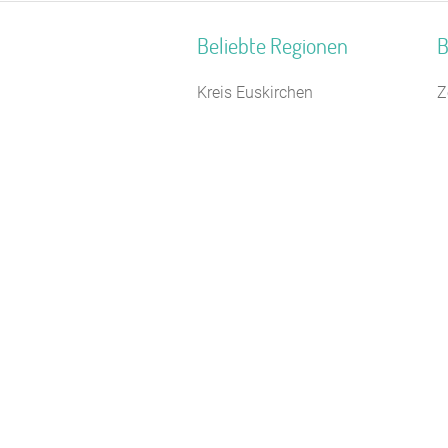
Beliebte Regionen
B
Kreis Euskirchen
Z
Geo-Naturpark Bergstraße-
T
Odenwald
J
Südlicher Schwarzwald
H
Sauerland
F
Ostsee - Festland
J
Ostbayern
K
Ostsee
S
Hochsauerland
B
Burgwald
N
Ostseeinseln