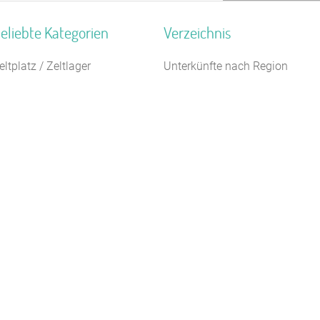
eliebte Kategorien
Verzeichnis
eltplatz / Zeltlager
Unterkünfte nach Region
agungshaus / Seminarhaus
Unterkünfte nach Bundesland
10 m
ugendbildungsstätte
Unterkünfte nach Kategorie
euhotel
Unterkünfte nach Stadt A-Z
erienzentrum (Gewerbl.)
Unterkünfte nach Name A-Z
ugendgästehaus
Unterkünfte im Ausland
loster
elbstversorgerhaus
ildungsstätte
aturfreundehaus