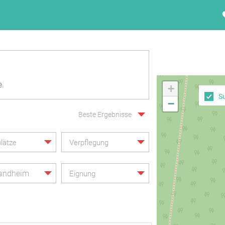
e.
+
S
−
Beste Ergebnisse
lätze
Verpflegung
landheim
Eignung