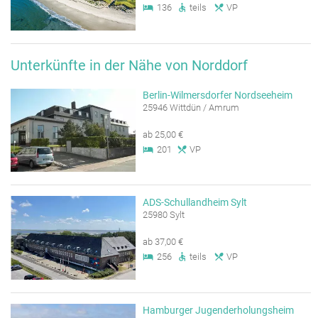
136
teils
VP
Unterkünfte in der Nähe von Norddorf
Berlin-Wilmersdorfer Nordseeheim
25946 Wittdün / Amrum
ab 25,00 €
201
VP
ADS-Schullandheim Sylt
25980 Sylt
ab 37,00 €
256
teils
VP
Hamburger Jugenderholungsheim