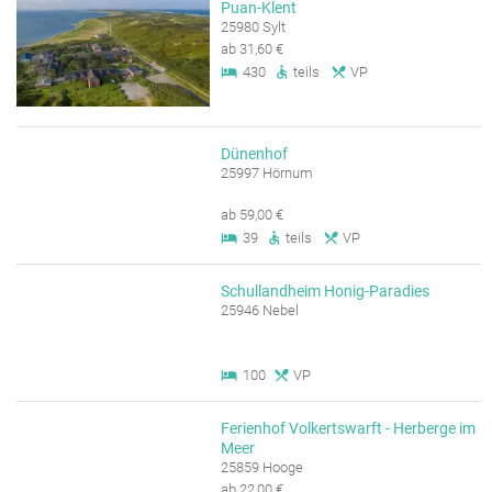
Puan-Klent
25980 Sylt
ab 31,60 €
430
teils
VP
Dünenhof
25997 Hörnum
ab 59,00 €
39
teils
VP
Schullandheim Honig-Paradies
25946 Nebel
100
VP
Ferienhof Volkertswarft - Herberge im
Meer
25859 Hooge
ab 22,00 €