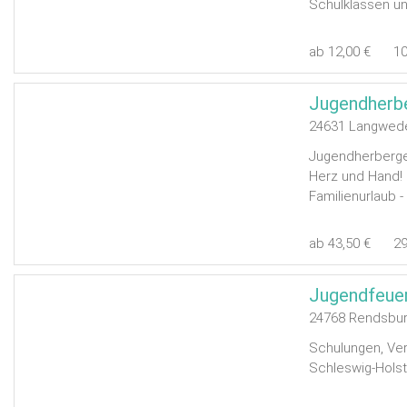
Schulklassen un
ab 12,00 €
1
Jugendherb
24631 Langwedel
Jugendherberge
Herz und Hand! 
Familienurlaub - 
ab 43,50 €
2
Jugendfeue
24768 Rendsbu
Schulungen, Ver
Schleswig-Holst