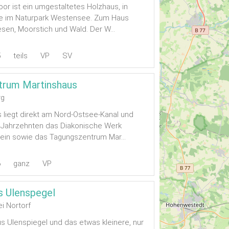
r ist ein umgestaltetes Holzhaus, in
lage im Naturpark Westensee. Zum Haus
sen, Moorstich und Wald. Der W...
5
teils
VP
SV
trum Martinshaus
rg
 liegt direkt am Nord-Ostsee-Kanal und
t Jahrzehnten das Diakonische Werk
ein sowie das Tagungszentrum Mar...
6
ganz
VP
s Ulenspegel
i Nortorf
 Ulenspiegel und das etwas kleinere, nur