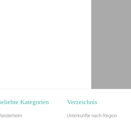
eliebte Kategorien
Verzeichnis
anderheim
Unterkünfte nach Region
loster
Unterkünfte nach Bundesland
3 km
erienhaus 10 Personen
Unterkünfte nach Kategorie