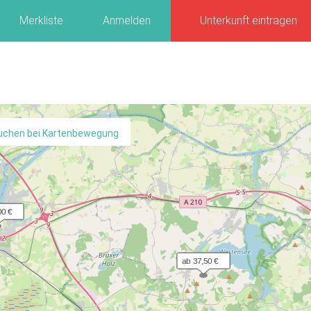
Merkliste
Anmelden
Unterkunft eintragen
uchen bei Kartenbewegung
00 €
ab 37,50 €