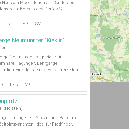
te Haus am Moor stehen am Rande des
ensee, außerhalb des Dorfes S...
5
teils
VP
SV
rge Neumünster "Kiek in"
ter
rge Neumünster ist geeignet für
eminare, Tagungen, Lehrgänge,
milien, Einzelgäste und Ferienfreizeiten....
79
teils
VP
nplotz
 (Holstein)
lager mit eigenem Seezugang, Badeinsel
Zeltplatzvarianten. Ideal für Pfadfinder,