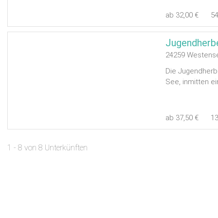
ab 32,00 €
5
Jugendherb
24259 Westens
Die Jugendherbe
See, inmitten e
ab 37,50 €
1
1 - 8 von 8 Unterkünften