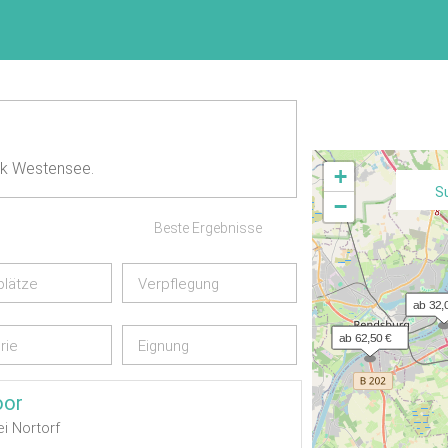
rk Westensee.
+
S
−
Beste Ergebnisse
plätze
Verpflegung
ab 32,
ab 62,50 €
rie
Eignung
oor
i Nortorf