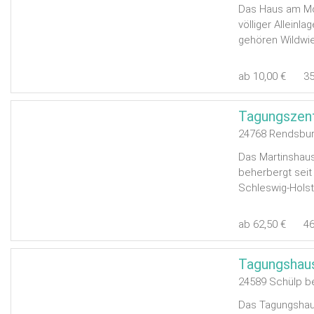
Das Haus am Moo
völliger Allein
gehören Wildwie
ab 10,00 €
3
Tagungszen
24768 Rendsbu
Das Martinshaus
beherbergt sei
Schleswig-Holst
ab 62,50 €
4
Tagungshau
24589 Schülp be
Das Tagungshaus