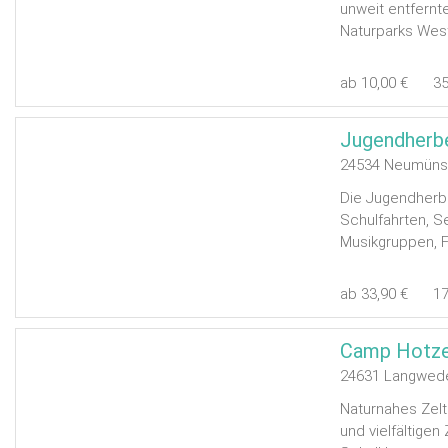
unweit entfern
Naturparks West
ab 10,00 €
3
Jugendherbe
24534 Neumüns
Die Jugendherbe
Schulfahrten, S
Musikgruppen, Fa
ab 33,90 €
1
Camp Hotze
24631 Langwedel
Naturnahes Zelt
und vielfältigen 