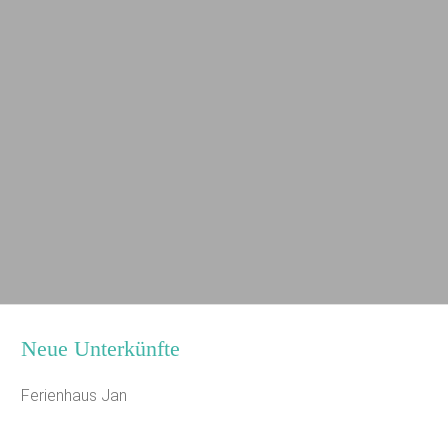
Neue Unterkünfte
Ferienhaus Jan
Jugendhaus Waldmühle
Leaflet
|
Map data ©
OpenStreetMap
Seminarhaus Zebra Kagel