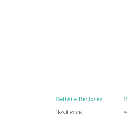
Beliebte Regionen
B
Nordfriesland
W
Mittleres Erzgebirge
K
Rhein
F