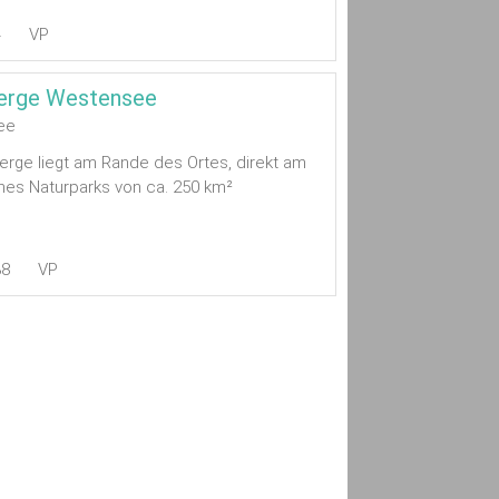
4
VP
erge Westensee
ee
rge liegt am Rande des Ortes, direkt am
ines Naturparks von ca. 250 km²
38
VP