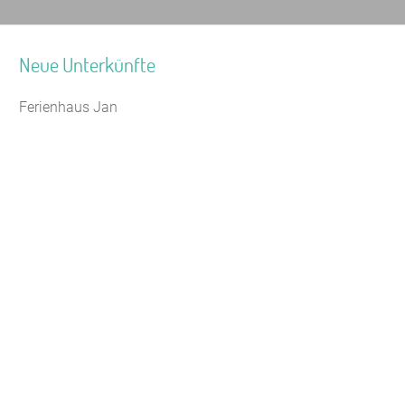
Neue Unterkünfte
Ferienhaus Jan
Seminarhaus Zebra Kagel
Leaflet
|
Map data ©
OpenStreetMap
Jugendhaus Waldmühle
Freizeithaus Peter Peters
Waldhotel Wasserfall (WW)
Gästehaus Maria Rast