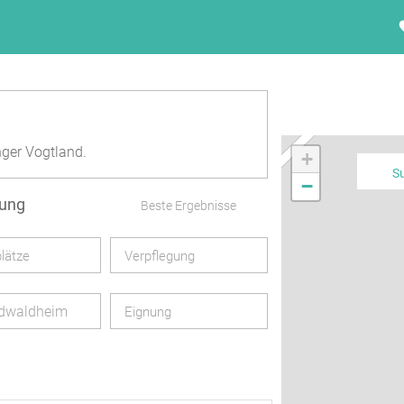
nger Vogtland.
+
S
−
bung
Beste Ergebnisse
lätze
Verpflegung
dwaldheim
Eignung