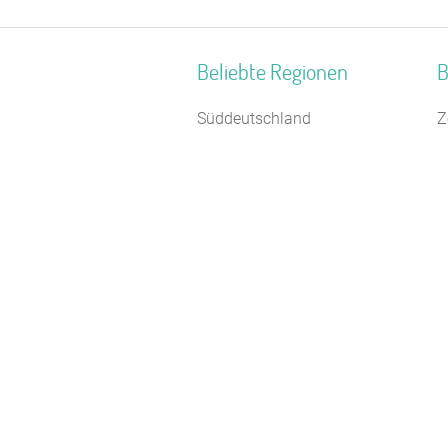
Beliebte Regionen
B
Süddeutschland
Z
Ostbayern
J
Neustrelitzer Kleinseengebiet
S
Hochsauerland
R
Norddeutschland
H
Oberpfalz
F
Oberbayern
F
Allgäu
B
Schwaben
N
Biosphärenreservat
B
Oberlausitzer Heide- und
Teichlandschaft