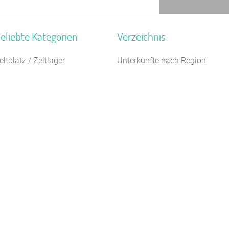
eliebte Kategorien
Verzeichnis
eltplatz / Zeltlager
Unterkünfte nach Region
ugendwaldheim
Unterkünfte nach Bundesland
10 m
chiffe / Seltenes
Unterkünfte nach Kategorie
eiterhof
Unterkünfte nach Stadt A-Z
euhotel
Unterkünfte nach Name A-Z
erienzentrum (Gewerbl.)
Unterkünfte im Ausland
eriendorf
ildungsstätte
aturfreundehaus
auernhof