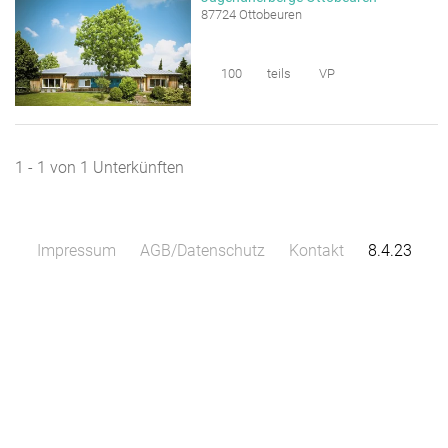
87724 Ottobeuren
 Anfrage
100
teils
VP
1 - 1 von 1 Unterkünften
Impressum
AGB/Datenschutz
Kontakt
8.4.23
10 m
Leaflet
|
Map data ©
OpenStreetMap