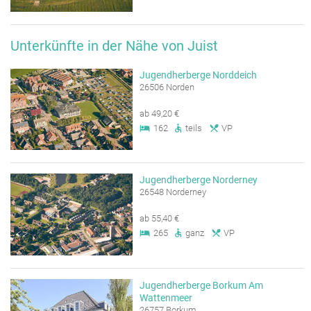
Unterkünfte in der Nähe von Juist
Jugendherberge Norddeich
26506 Norden
ab 49,20 €
162
teils
VP
Jugendherberge Norderney
26548 Norderney
ab 55,40 €
265
ganz
VP
Jugendherberge Borkum Am
Wattenmeer
26757 Borkum