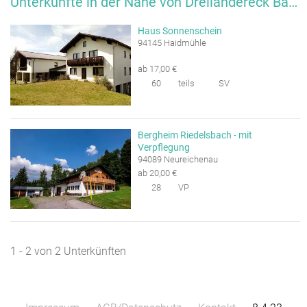
Unterkünfte in der Nähe von Dreiländereck Bayerischer Wald
Haus Sonnenschein
94145 Haidmühle
ab 17,00 €
60
teils
SV
Bergheim Riedelsbach - mit
Verpflegung
94089 Neureichenau
ab 20,00 €
28
VP
1 - 2 von 2 Unterkünften