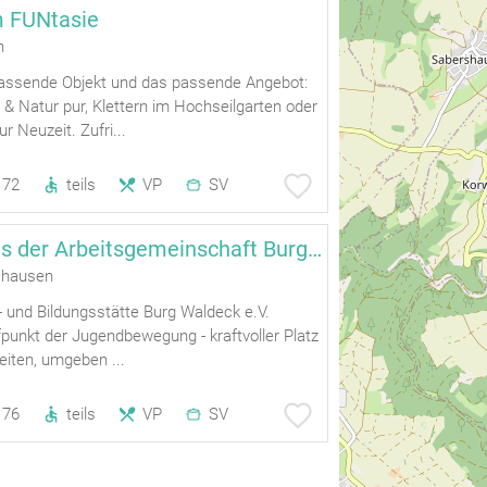
m FUNtasie
n
assende Objekt und das passende Angebot:
& Natur pur, Klettern im Hochseilgarten oder
r Neuzeit. Zufri...
72
teils
VP
SV
Tagungshaus der Arbeitsgemeinschaft Burg Waldeck
hausen
t- und Bildungsstätte Burg Waldeck e.V.
punkt der Jugendbewegung - kraftvoller Platz
beiten, umgeben ...
76
teils
VP
SV