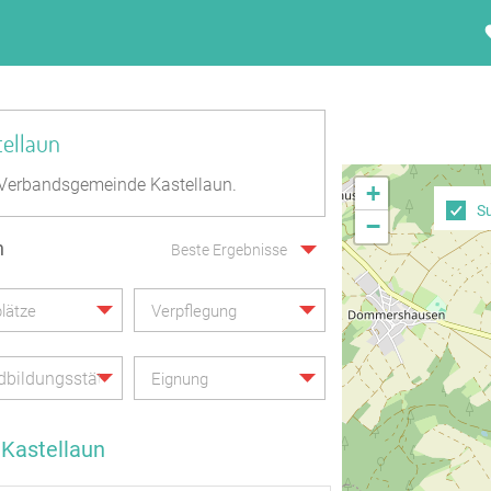
tellaun
Verbandsgemeinde Kastellaun.
+
S
−
n
Beste Ergebnisse
lätze
Verpflegung
bildungsstätte
Eignung
Kastellaun