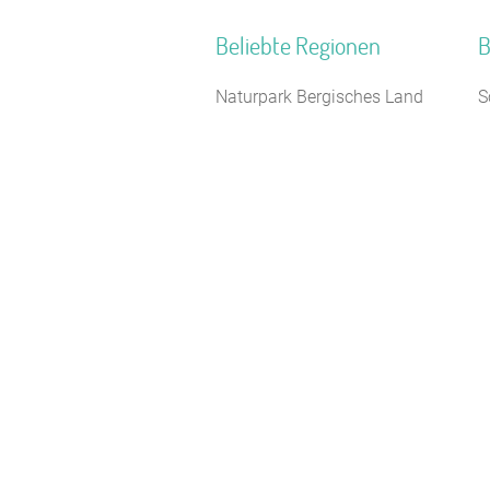
Beliebte Regionen
B
Naturpark Bergisches Land
S
Harz
G
Südniedersachsen
K
Naturpark Neckartal-Odenwald
S
Nordsee Niedersachsen
J
Bayerische Alpen
F
Ostsee
F
Deutsche Alpenstraße
J
Schwäbische Alb
C
Naturpark Saar-Hunsrück
B