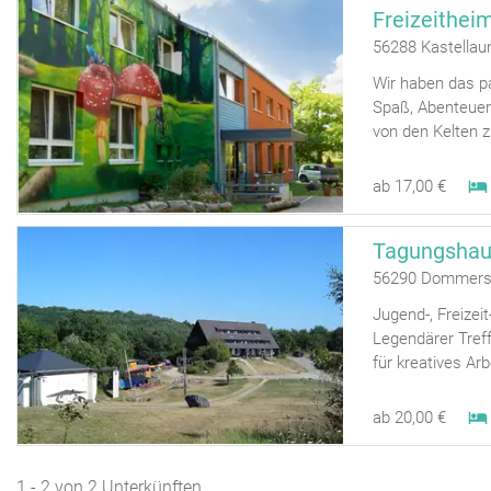
Freizeithei
56288 Kastellau
Wir haben das p
Spaß, Abenteuer 
von den Kelten zu
ab 17,00 €
56290 Dommers
Jugend-, Freizei
Legendärer Treff
für kreatives Ar
ab 20,00 €
1 - 2 von 2 Unterkünften