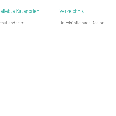
eliebte Kategorien
Verzeichnis
chullandheim
Unterkünfte nach Region
ästehaus
Unterkünfte nach Bundesland
1 km
loster
Unterkünfte nach Kategorie
chützenhalle
Unterkünfte nach Stadt A-Z
ugendgästehaus
Unterkünfte nach Name A-Z
erienhaus 10 Personen
Unterkünfte im Ausland
eriendorf
ugendherberge
ampingplatz (Bungalow)
auernhof
Kontakt
AGB/Datenschutz
Impressum
8.4.23