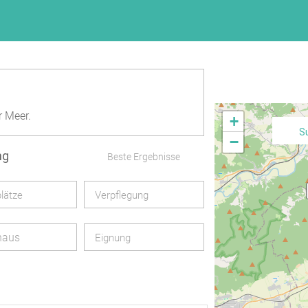
r Meer.
+
S
−
ng
Beste Ergebnisse
lätze
Verpflegung
haus
Eignung