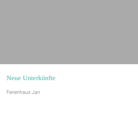
Neue Unterkünfte
Ferienhaus Jan
Jugendhaus Waldmühle
Leaflet
|
Map data ©
OpenStreetMap
Seminarhaus Zebra Kagel
Freizeithaus Peter Peters
Waldhotel Wasserfall (WW)
Gästehaus Maria Rast