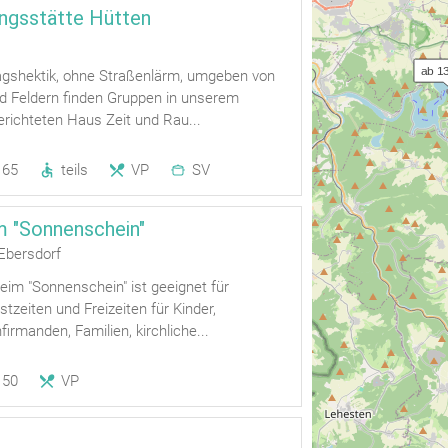
ngsstätte Hütten
ab 13
agshektik, ohne Straßenlärm, umgeben von
d Feldern finden Gruppen in unserem
richteten Haus Zeit und Rau...
65
teils
VP
SV
m "Sonnenschein"
Ebersdorf
im "Sonnenschein" ist geeignet für
stzeiten und Freizeiten für Kinder,
irmanden, Familien, kirchliche...
50
VP