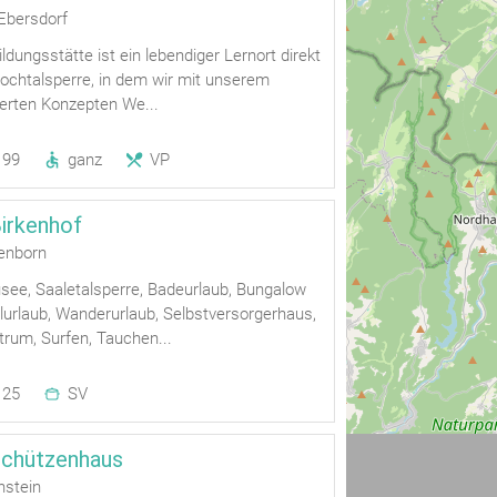
Ebersdorf
dungsstätte ist ein lebendiger Lernort direkt
lochtalsperre, in dem wir mit unserem
ierten Konzepten We...
99
ganz
VP
irkenhof
enborn
ee, Saaletalsperre, Badeurlaub, Bungalow
lurlaub, Wanderurlaub, Selbstversorgerhaus,
rum, Surfen, Tauchen...
25
SV
Schützenhaus
nstein