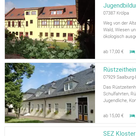
Jugendbildu
07387 Krölpa
Weg von der Alt
Wald, Wiesen un
ökologisch ausge
ab 17,00 €
Rüstzeithei
07929 Saalburg-
Das Rüstzeitenhe
Schulfahrten, Rü
Jugendliche, Konf
ab 15,00 €
SEZ Kloster