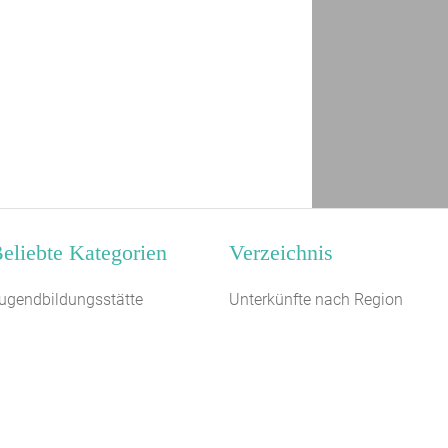
eliebte Kategorien
Verzeichnis
ugendbildungsstätte
Unterkünfte nach Region
auernhof
Unterkünfte nach Bundesland
3 km
egel- Surf u. Sportschule
Unterkünfte nach Kategorie
ugendherberge
Unterkünfte nach Stadt A-Z
anderheim
Unterkünfte nach Name A-Z
erienhaus 10 Personen
Unterkünfte im Ausland