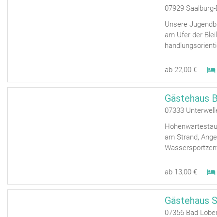
07929 Saalburg-
Unsere Jugendbil
am Ufer der Blei
handlungsorient
ab 22,00 €
Gästehaus B
07333 Unterwell
Hohenwartestaus
am Strand, Ange
Wassersportzent
ab 13,00 €
Gästehaus 
07356 Bad Lobe