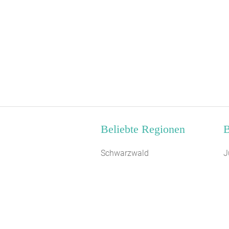
Beliebte Regionen
B
Schwarzwald
J
Schwaben
B
Südniedersachsen
S
Bayerisch Schwaben
J
Bayerische Alpen
W
Alpen
F