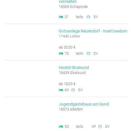
vermieten
18569 Schaprode
21
teils
SV
Gutsanlage Neuendorf - Insel Usedom
17440 Lütow
ab 30,00 €
70
teils
SV
Hostel Stralsund
18439 Stralsund
ab 18,00 €
60
SV
Jugendgästehaus am Sund
18573 Altefähr
50
teils
VP
SV