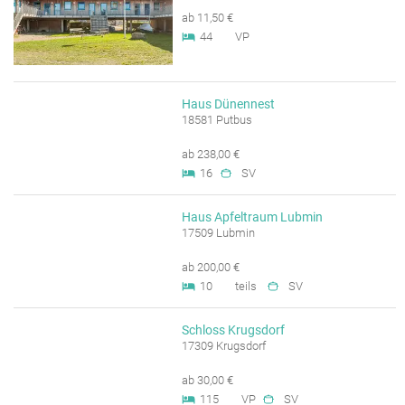
ab 11,50 €
44
VP
Haus Dünennest
18581 Putbus
ab 238,00 €
16
SV
Haus Apfeltraum Lubmin
17509 Lubmin
ab 200,00 €
10
teils
SV
Schloss Krugsdorf
17309 Krugsdorf
ab 30,00 €
115
VP
SV