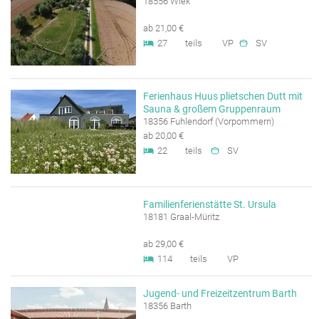
18556 Wiek
ab 21,00 €
27
teils
VP
SV
Ferienhaus Huus plietschen Dutt mit
Sauna & großem Gruppenraum
18356 Fuhlendorf (Vorpommern)
ab 20,00 €
22
teils
SV
Familienferienstätte St. Ursula
18181 Graal-Müritz
ab 29,00 €
114
teils
VP
Jugend- und Freizeitzentrum Barth
18356 Barth