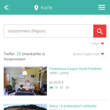
Karte
Filter
20
Treffer:
Unterkünfte in
Beste Ergebnisse
Vorpommern
Ferienhaus Caspar David Friedrich
18551 Lohme
ab 32,00 €
16
SV
Natur - & Erlebnishof Lüttkevitz