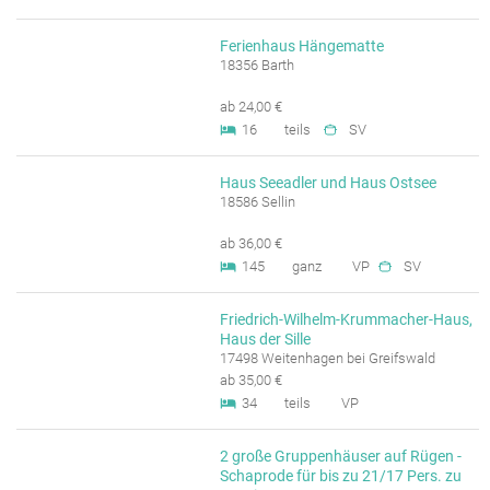
Ferienhaus Hängematte
18356 Barth
ab 24,00 €
16
teils
SV
Haus Seeadler und Haus Ostsee
18586 Sellin
ab 36,00 €
145
ganz
VP
SV
Friedrich-Wilhelm-Krummacher-Haus,
Haus der Sille
17498 Weitenhagen bei Greifswald
ab 35,00 €
34
teils
VP
2 große Gruppenhäuser auf Rügen -
Schaprode für bis zu 21/17 Pers. zu