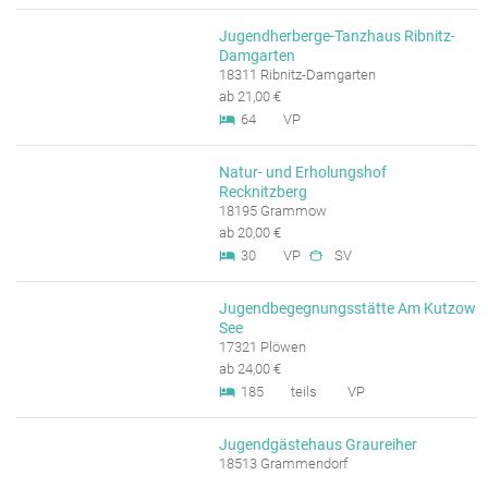
Jugendherberge-Tanzhaus Ribnitz-
Damgarten
18311 Ribnitz-Damgarten
ab 21,00 €
64
VP
Natur- und Erholungshof
Recknitzberg
18195 Grammow
ab 20,00 €
30
VP
SV
Jugendbegegnungsstätte Am Kutzow
See
17321 Plöwen
ab 24,00 €
185
teils
VP
Jugendgästehaus Graureiher
18513 Grammendorf