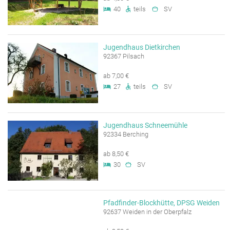
40
teils
SV
Jugendhaus Dietkirchen
92367 Pilsach
ab 7,00 €
27
teils
SV
Jugendhaus Schneemühle
92334 Berching
ab 8,50 €
30
SV
Pfadfinder-Blockhütte, DPSG Weiden
92637 Weiden in der Oberpfalz