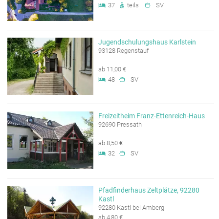
37
teils
SV
Jugendschulungshaus Karlstein
93128 Regenstauf
ab 11,00 €
48
SV
Freizeitheim Franz-Ettenreich-Haus
92690 Pressath
ab 8,50 €
32
SV
Pfadfinderhaus Zeltplätze, 92280
Kastl
92280 Kastl bei Amberg
ab 4,80 €