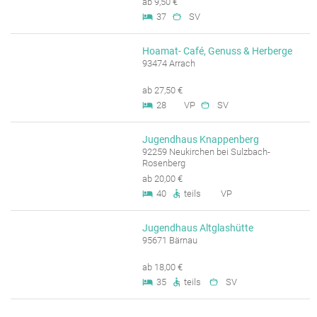
ab 9,50 €
37
SV
Hoamat- Café, Genuss & Herberge
93474 Arrach
ab 27,50 €
28
VP
SV
Jugendhaus Knappenberg
92259 Neukirchen bei Sulzbach-
Rosenberg
ab 20,00 €
40
teils
VP
Jugendhaus Altglashütte
95671 Bärnau
ab 18,00 €
35
teils
SV