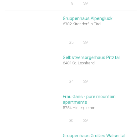
19
SV
Gruppenhaus Alpenglück
6382 Kirchdorf in Tirol
35
SV
Selbstversorgerhaus Pitztal
6481 St. Leonhard
34
SV
Frau Gans - pure mountain
apartments
5754 Hinterglemm
30
SV
Gruppenhaus Großes Walsertal