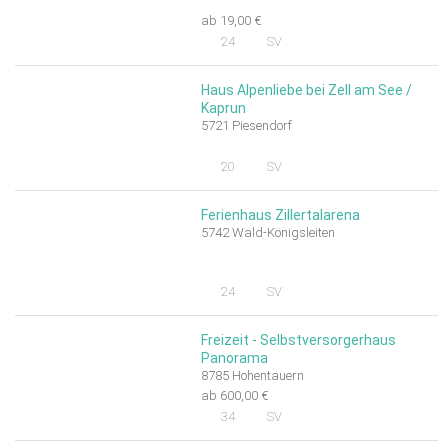
ab 19,00 €
24
SV
Haus Alpenliebe bei Zell am See /
Kaprun
5721 Piesendorf
20
SV
Ferienhaus Zillertalarena
5742 Wald-Königsleiten
24
SV
Freizeit - Selbstversorgerhaus
Panorama
8785 Hohentauern
ab 600,00 €
34
SV