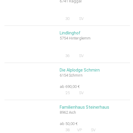
6741 Raggal
30
SV
Lindlinghof
5754 Hinterglemm
36
SV
Die Alplodge Schmirn
6154 Schmirn
ab 690,00 €
25
SV
Familienhaus Steinerhaus
8962 Aich
ab 50,00 €
38
VP
SV