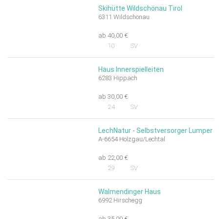
Skihütte Wildschönau Tirol
6311 Wildschönau
ab 40,00 €
10
SV
Haus Innerspielleiten
6283 Hippach
ab 30,00 €
24
SV
LechNatur - Selbstversorger Lumper
A-6654 Holzgau/Lechtal
ab 22,00 €
29
SV
Walmendinger Haus
6992 Hirschegg
ab 35,00 €