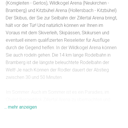
(Königleiten - Gerlos), Wildkogel Arena (Neukirchen -
Bramberg) und Kitzbühel Arena (Hollersbach - Kitzbühel).
Der Skibus, der Sie zur Seilbahn der Zillertal Arena bringt,
hält vor der Tür! Und natürlich können wir Ihnen im
Voraus mit dem Skiverleih, Skipässen, Skikursen und
eventuell einem qualifizierten Reiseleiter für Ausflüge
durch die Gegend helfen. In der Wildkogel Arena können
Sie auch rodeln gehen. Die 14 km lange Rodelbahn in
Bramberg ist die längste beleuchtete Rodelbahn der
Welt! Je nach Können der Rodler dauert der Abstieg
zwischen 30 und 50 Minuten.
Im Sommer: Auch im Sommer ist es ein Paradies, im
Chalet Bergerblick Zillertal Arena zu übernachten und
... mehr anzeigen
Aktivitäten zu unternehmen. Das Chalet liegt inmitten des
Nationalparks Hohe Tauern mit seiner schönen Natur
und seinen endlosen Wander- und Radwegen.