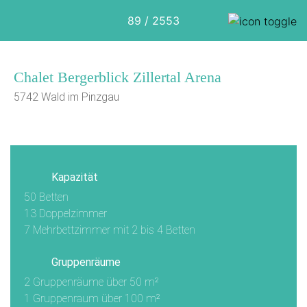
89 / 2553
Chalet Bergerblick Zillertal Arena
5742 Wald im Pinzgau
1/18
Kapazität
50 Betten
13 Doppelzimmer
7 Mehrbettzimmer mit 2 bis 4 Betten
Gruppenräume
2 Gruppenräume über 50 m²
1 Gruppenraum über 100 m²