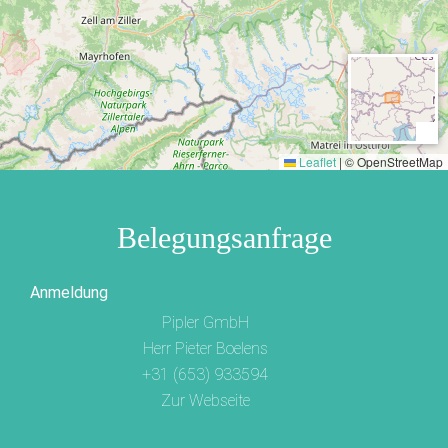
Nacht von 25 Euro (Nebensaison) bis 62 Euro
(Hochsaison Winter). In der Hochsaison Winter (Januar -
März) und Hochsaison Sommer können Sie nur ganze
Wochen (Samstag bis Samstag) buchen. In der
Zwischensaison können Sie auch einen kürzeren
Aufenthalt von mindestens 3 Nächten buchen.
Leaflet
|
© OpenStreetMap
Belegungsanfrage
Anmeldung
Pipler GmbH
Herr Pieter Boelens
+31 (653) 933594
Zur Webseite