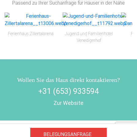
Passend zu Ihrer Suchanfrage für Häuser in der Nähe
Ferienhaus Zillertalarena
Jugend und Familienhotel
Fer
Venedigerhof
Wollen Sie das Haus direkt kontaktieren?
+31 (653) 933594
Zur Website
Impressum
AGB/Datenschutz
Kontakt
8.4.23
BELEGUNGSANFRAGE