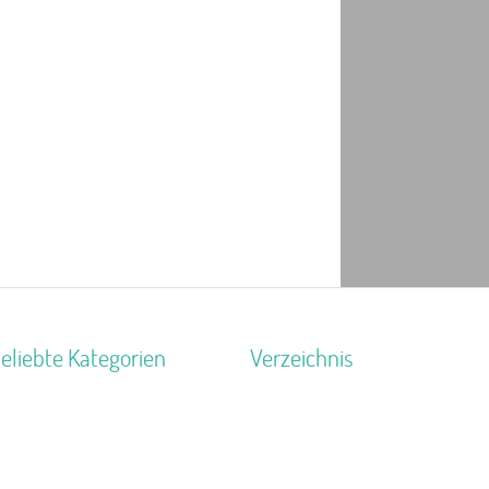
eliebte Kategorien
Verzeichnis
eiterhof
Unterkünfte nach Region
20 km
erienhaus 10 Personen
Unterkünfte nach Bundesland
ildungsstätte
Unterkünfte nach Kategorie