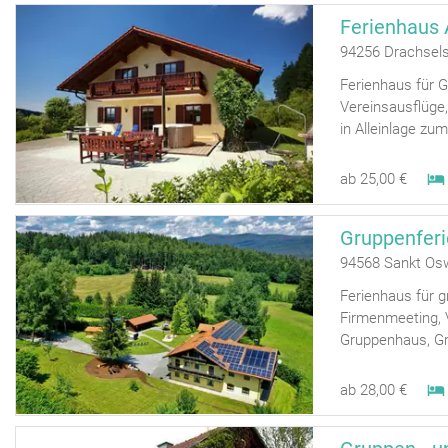
Ferienhaus 
94256 Drachsels
Ferienhaus für 
Vereinsausflüge
in Alleinlage zum
ab 25,00 €
94568 Sankt Os
Ferienhaus für g
Firmenmeeting, V
Gruppenhaus, Gr
ab 28,00 €