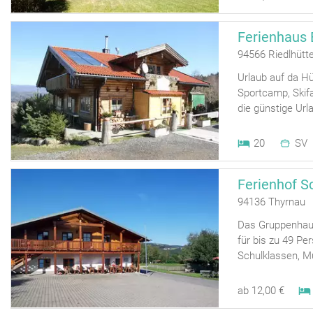
Ferienhaus 
94566 Riedlhütt
Urlaub auf da Hü
Sportcamp, Skif
die günstige Url
20
SV
Ferienhof S
94136 Thyrnau
Das Gruppenhaus
für bis zu 49 Per
Schulklassen, M
ab 12,00 €