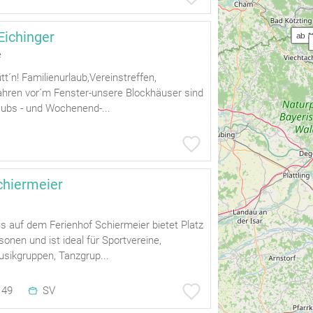
Eichinger
ab 1
e
tt´n! Familienurlaub,Vereinstreffen,
ahren vor´m Fenster-unsere Blockhäuser sind
aubs - und Wochenend-...
chiermeier
 auf dem Ferienhof Schiermeier bietet Platz
sonen und ist ideal für Sportvereine,
usikgruppen, Tanzgrup...
49
SV