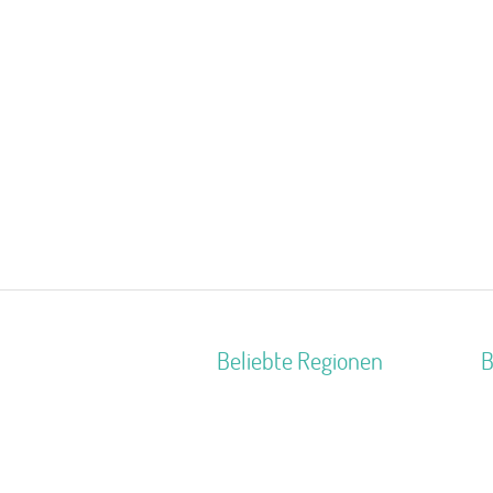
Beliebte Regionen
B
Neckartal
R
Kreis Euskirchen
F
Franken
B