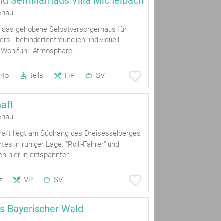
nd Seminarhaus Villa Michelbach
enau
h, das gehobene Selbstversorgerhaus für
rs., behindertenfreundlich, individuell,
 Wohlfühl -Atmosphäre...
45
teils
HP
SV
aft
enau
aft liegt am Südhang des Dreisesselberges
tes in ruhiger Lage. "Rolli-Fahrer" und
 hier in entspannter ...
z
VP
SV
s Bayerischer Wald