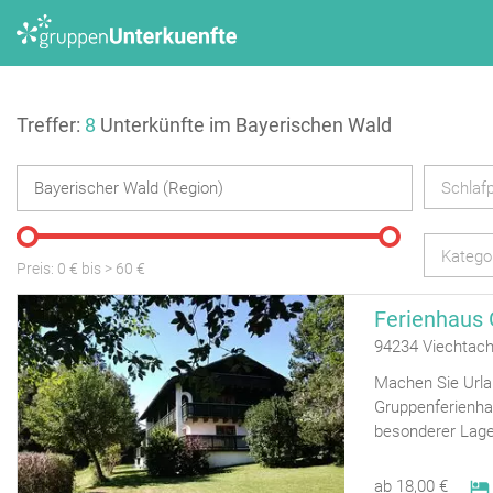
Treffer:
8
Unterkünfte im Bayerischen Wald
Schlafp
Katego
Preis:
0
€ bis
>
60
€
Ferienhaus 
94234 Viechtac
Machen Sie Urla
Gruppenferienhau
besonderer Lage
ab 18,00 €