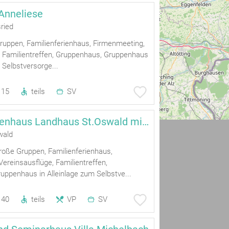
Anneliese
ried
Gruppen, Familienferienhaus, Firmenmeeting,
, Familientreffen, Gruppenhaus, Gruppenhaus
 Selbstversorge...
15
teils
SV
Gruppenferienhaus Landhaus St.Oswald mit Pool und Whirlpool!
wald
roße Gruppen, Familienferienhaus,
ereinsausflüge, Familientreffen,
uppenhaus in Alleinlage zum Selbstve...
40
teils
VP
SV