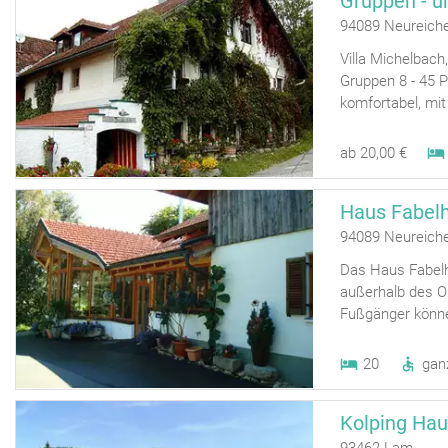
Gruppen - u
94089 Neureich
Villa Michelbac
Gruppen 8 - 45 Pe
komfortabel, mit
ab 20,00 €
Haus Fabelh
94089 Neureich
Das Haus Fabelh
außerhalb des Or
Fußgänger können
20
gan
Kolping Hau