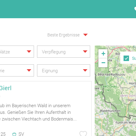
Beste Ergebnisse
lätze
Verpflegung
+
S
−
rie
Eignung
Gierl
h
ub im Bayerischen Wald in unserem
s. Genießen Sie Ihren Aufenthalt in
 zwischen Viechtach und Bodenmais...
25
SV