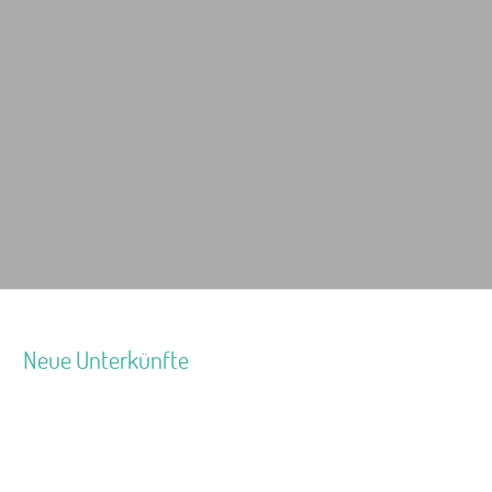
Neue Unterkünfte
Ferienhaus Jan
Jugendhaus Waldmühle
Leaflet
|
Map data ©
OpenStreetMap
Seminarhaus Zebra Kagel