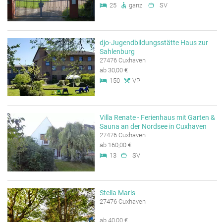
25
ganz
SV
djo-Jugendbildungsstätte Haus zur
Sahlenburg
27476 Cuxhaven
ab 30,00 €
150
VP
Villa Renate - Ferienhaus mit Garten &
Sauna an der Nordsee in Cuxhaven
27476 Cuxhaven
ab 160,00 €
13
SV
Stella Maris
27476 Cuxhaven
ab 40,00 €