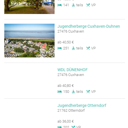
141
teils
VP
Jugendherberge Cuxhaven-Duhnen
27476 Cuxhaven
ab 40,50 €
251
teils
VP
WDL DÜNENHOF
27476 Cuxhaven
ab 40,80 €
150
teils
VP
Jugendherberge Otterndorf
21762 Otterndorf
ab 36,00 €
202
VP