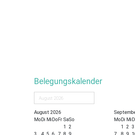
Belegungskalender
August 2026
August 2026
Septembe
Mo
Di
Mi
Do
Fr
Sa
So
Mo
Di
Mi
D
1
2
1
2
3
3
4
5
6
7
8
9
7
8
9
1