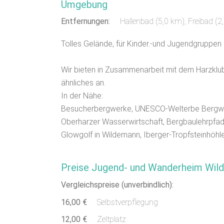
Umgebung
Entfernungen:
Hallenbad (5,0 km)
,
Freibad (2
Tolles Gelände, für Kinder.-und Jugendgruppen 
Wir bieten in Zusammenarbeit mit dem Harzk
ähnliches an.
In der Nähe:
Besucherbergwerke, UNESCO-Welterbe Bergwerk
Oberharzer Wasserwirtschaft, Bergbaulehrpfade
Glowgolf in Wildemann, Iberger-Tropfsteinhöhle
Preise Jugend- und Wanderheim Wil
Vergleichspreise (unverbindlich):
16,00 €
Selbstverpflegung
12,00 €
Zeltplatz