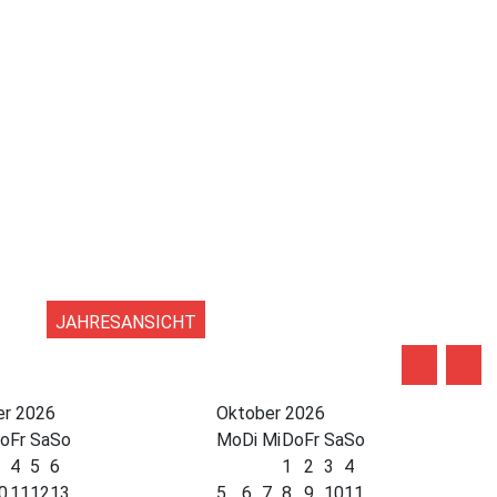
JAHRESANSICHT
r 2026
Oktober 2026
o
Fr
Sa
So
Mo
Di
Mi
Do
Fr
Sa
So
4
5
6
1
2
3
4
0
11
12
13
5
6
7
8
9
10
11