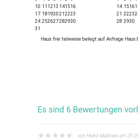
10
11
12
13
14
15
16
14
15
16
1
17
18
19
20
21
22
23
21
22
23
2
24
25
26
27
28
29
30
28
29
30
31
Haus frei
teilweise belegt
auf Anfrage
Haus 
Es sind 6 Bewertungen vor
von Heiko Matthies am 25.0