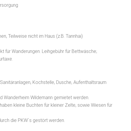
ersorgung
, Teilweise nicht im Haus (z.B. Tannhai)
t für Wanderungen. Leihgebühr für Bettwäsche;
urtaxe.
 Sanitäranlagen, Kochstelle, Dusche, Aufenthaltsraum
und Wanderheim Wildemann gemietet werden.
r haben kleine Buchten für kleiner Zelte, sowie Wiesen für
 durch die PKW´s gestört werden.