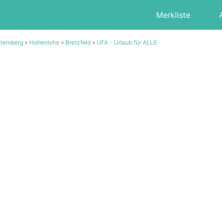
Merkliste
ttemberg
»
Hohenlohe
»
Bretzfeld
»
UFA - Urlaub für ALLE
2/20