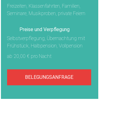
Freizeiten, Klassenfahrten, Familien,
Seminare, Musikproben, private Feiern
Preise und Verpflegung
Selbstverpflegung, Übernachtung mit
Frühstück, Halbpension, Vollpension
ab 20,00 € pro Nacht
BELEGUNGSANFRAGE