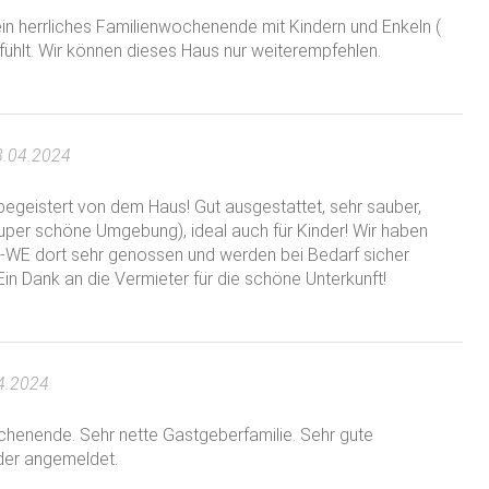
in herrliches Familienwochenende mit Kindern und Enkeln (
fühlt. Wir können dieses Haus nur weiterempfehlen.
h + 2 Waschlappen
ost auf Anfrage
8.04.2024
begeistert von dem Haus! Gut ausgestattet, sehr sauber,
 super schöne Umgebung), ideal auch für Kinder! Wir haben
en-WE dort sehr genossen und werden bei Bedarf sicher
n Dank an die Vermieter für die schöne Unterkunft!
4.2024
ochenende. Sehr nette Gastgeberfamilie. Sehr gute
der angemeldet.