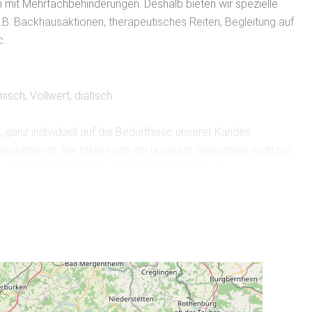
n mit Mehrfachbehinderungen. Deshalb bieten wir spezielle
.B. Backhausaktionen, therapeutisches Reiten, Begleitung auf
..
isch, Vollwert, diätisch
 ganz individuell auf die Bedürfnisse unserer Kunden
echend mit. Wir stellen uns mit unserem Speiseplan nicht nur
mit uns die Zeiten für die Mahlzeiten festlegen.
Hier können 2 - 4 Personen übernachten.
amt 7 Betten, im DG gibt es 4 Schlafzimmer mit insgesamt 10