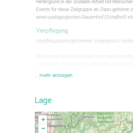
Hintergrund in der sozialen Arbeit mit Mensche
Events für diese Zielgruppe an. Dazu gehören z
einen pädagogischen Bauernhof (Schafhof) etc
Verpflegung
Verpflegungsmöglichkeiten: vegetarisch, muslim
Mit unserer Küche ist es uns besonders wichtig,
einzugehen. Teilen Sie Ihre Wünsche dementspr
auf Ihre Ansprüche ein - Sie können gemeinsam 
... mehr anzeigen
Zimmer und Räumlichkeiten
Im Erdgeschoss befindet sich das Apartment. 
Lage
IM OG befinden sich 3 Schlafzimmer mit insges
Betten.
+
Umgebung
−