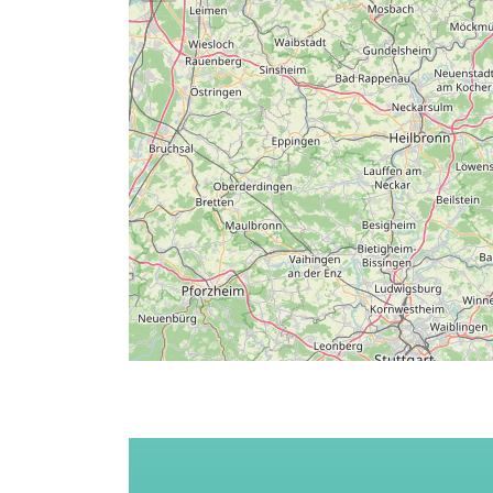
Entfernungen:
Hallenbad (10,0 km)
,
Freibad 
Unser Gästehaus befindet sich am Ortsrand vo
ca. 1000 Einwohnern. Unterheimbach ist eingeb
Ausgangspunkt für Radtouren und Wanderungen
Mit der in 100 Metern entfernten Bushaltestel
Region Heilbronn. Die nahe liegende Umgebung b
Schwäbisch Hall und Heilbronn.
Beliebte Ausflugsziele sind der Breitenauer Se
Wackershofen, Experimenta Heilbronn, Bad Wi
Tropfsteinhöhle Eberstadt um nur einige Beispi
In der Region befinden sich attraktive Freizei
Neckarsulm und die Badewelt Sinsheim oder d