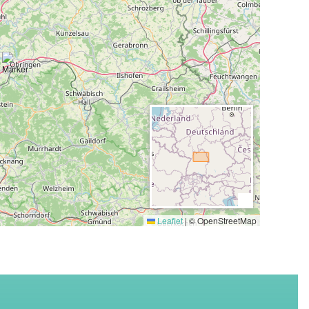
(10,0 km)
,
See (15,0 km)
, Bahnhof (5,0 km)
n Unterheimbach, einem Teilort der Gemeinde Bretzfeld mit
ettet zwischen Wäldern und Weinbergen. Ideal geeignet als
 im Naturpark Schwäbisch - Fränkischer Wald.
le haben Sie eine gute Anbindung an das S-Bahnnetz der
ietet eine Vielzahl an Ausflugszielen in der Region
e, Tripsdrill, Auto- Technikmuseum Sinsheim, Freilichtmuseum
mpfen, Schwäbisch Hall, Blühendes Barock Ludwigsburg,
ele zu nennen.
Leaflet
|
© OpenStreetMap
tbäder wie das Schenkenseebad Schwäbisch Hall, Aquatoll in
as Rappsodie in Bad Rappenau.