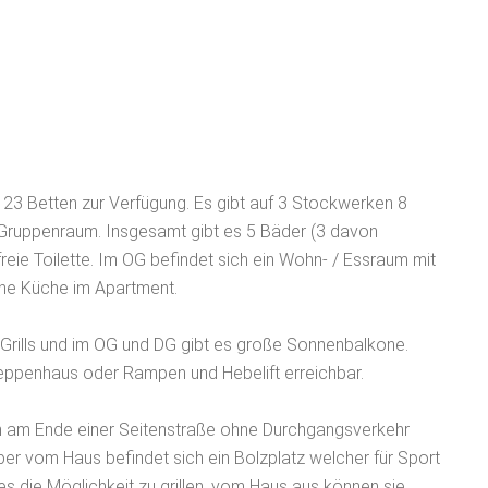
23 Betten zur Verfügung. Es gibt auf 3 Stockwerken 8
Gruppenraum. Insgesamt gibt es 5 Bäder (3 davon
freie Toilette. Im OG befindet sich ein Wohn- / Essraum mit
eine Küche im Apartment.
 Grills und im OG und DG gibt es große Sonnenbalkone.
ppenhaus oder Rampen und Hebelift erreichbar.
h am Ende einer Seitenstraße ohne Durchgangsverkehr
r vom Haus befindet sich ein Bolzplatz welcher für Sport
s die Möglichkeit zu grillen, vom Haus aus können sie