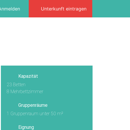
Anmelden
Unterkunft eintragen
3/20
Kapazität
23 Betten
8 Mehrbettzimmer
Gruppenräume
1 Gruppenraum unter 50 m²
Eignung