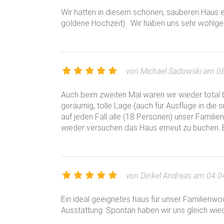
Wir hatten in diesem schönen, sauberen Haus e
Bettwäschepaket 6,00 € / Garnitur
goldene Hochzeit) . Wir haben uns sehr wohlge
Handtuchpaket 3,00 € / Duschtuch + Handtuc
Verpflegung / Tag (ab 10 Personen) - Sonderk
VP 23,00 €
HP 16,00 €
von Michael Sadowski am 0
Frühstück 6,00 €
Auch beim zweiten Mal waren wir wieder total 
geräumig, tolle Lage (auch für Ausflüge in die
auf jeden Fall alle (18 Personen) unser Famili
wieder versuchen das Haus erneut zu buchen. Ei
von Dinkel Andreas am 04.0
Ein ideal geeignetes haus für unser Familienw
Ausstattung. Spontan haben wir uns gleich wie