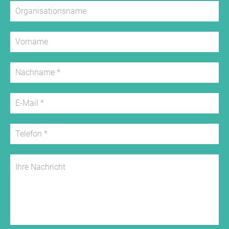
Vergleichspreise (unverbindlich):
2,00 €
Selbstverpflegung
Die Gäste müssen mindestens für 15 Personen und 5
Nächte buchen.
zzgl. Nebenkosten wie Strom , Gas und Wasser
WICHTIG : KEINE VERMIETUNGEN EINE WOCHE VOR
UND EINE WOCHE NACH PFINSGTEN!!