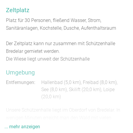
Zeltplatz
Platz für 30 Personen, fließend Wasser, Strom,
Sanitäranlagen, Kochstelle, Dusche, Aufenthaltsraum
Der Zeltplatz kann nur zusammen mit Schützenhalle
Bredelar gemietet werden.
Die Wiese liegt unweit der Schützenhalle
Umgebung
Entfernungen:
Hallenbad (5,0 km)
,
Freibad (8,0 km)
,
See (8,0 km)
, Skilift (20,0 km), Loipe
(20,0 km)
Unsere Schützenhalle liegt im Oberdorf von Bredelar. In
wenigen Minuten erreicht man den Wald mit vielen
Wander- und Fahhradwegen.
... mehr anzeigen