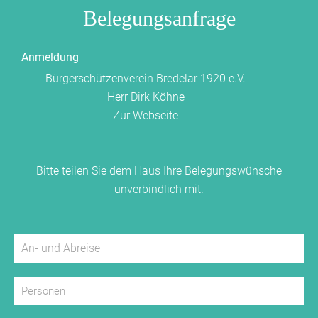
Ausgangspunkt für Touren mit dem Rad und
Belegungsanfrage
Mountainbike. Dank der günstigen Lage am Rande des
Sauerlandes, gibt es viele Ausflugsziele und
Anmeldung
Freizeitmöglichkeiten, die schnell erreicht werden
Bürgerschützenverein Bredelar 1920 e.V.
können.
Herr Dirk Köhne
Für Wasserbegeisterte bietet der nahegelegene
Zur Webseite
Diemelsee tolle Erlebnisaktivitäten und natürlich das
Kloster Bredelar mit seinen kulturellen Angeboten. Auch
ein Abstecher ins Heimatmuseum oder der neu
Bitte teilen Sie dem Haus Ihre Belegungswünsche
hergerichteten Schaugiesserei lohnen sich.
unverbindlich mit.
Und für alle, die auch im Urlaub nach sportlich-
attraktiven und vor allem abwechslungsreichen
Aktiverlebnissen streben, stehen Tennisplätze,
Fussballplatz, Kegelbahnen, Minigolf in Marsberg und
Helminghausen u.v.m. zur Verfügung.
Preise Schützenhalle Bredelar