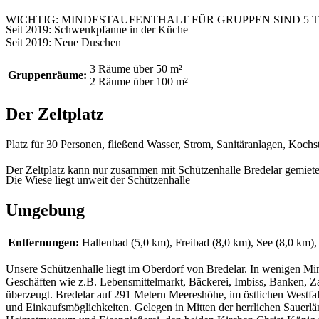
WICHTIG: MINDESTAUFENTHALT FÜR GRUPPEN SIND 5 T
Seit 2019: Schwenkpfanne in der Küche
Seit 2019: Neue Duschen
3 Räume über 50 m²
Gruppenräume:
2 Räume über 100 m²
Der Zeltplatz
Platz für 30 Personen, fließend Wasser, Strom, Sanitäranlagen, Kochs
Der Zeltplatz kann nur zusammen mit Schützenhalle Bredelar gemiete
Die Wiese liegt unweit der Schützenhalle
Umgebung
Entfernungen:
Hallenbad (5,0 km)
,
Freibad (8,0 km)
,
See (8,0 km)
,
Unsere Schützenhalle liegt im Oberdorf von Bredelar. In wenigen Mi
Geschäften wie z.B. Lebensmittelmarkt, Bäckerei, Imbiss, Banken, Z
überzeugt. Bredelar auf 291 Metern Meereshöhe, im östlichen Westfale
und Einkaufsmöglichkeiten. Gelegen in Mitten der herrlichen Sauerlän