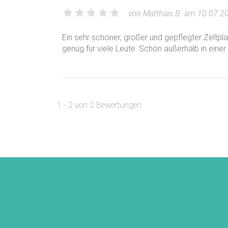
von Matthias B. am 10.07.2
Ein sehr schöner, großer und gepflegter Zeltpl
genug für viele Leute. Schön außerhalb in eine
1 - 2 von 2 Bewertungen