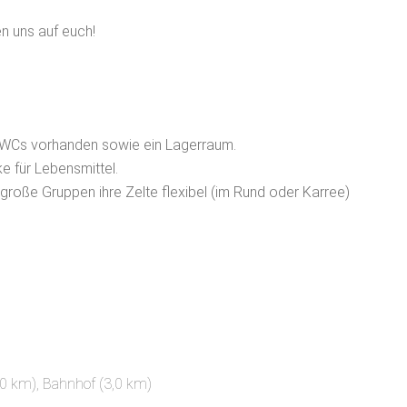
en uns auf euch!
 WCs vorhanden sowie ein Lagerraum.
e für Lebensmittel.
roße Gruppen ihre Zelte flexibel (im Rund oder Karree)
,0 km)
, Bahnhof (3,0 km)